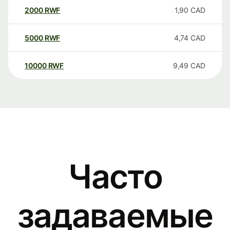
2000
RWF
1,90
CAD
5000
RWF
4,74
CAD
10000
RWF
9,49
CAD
Часто
задаваемые