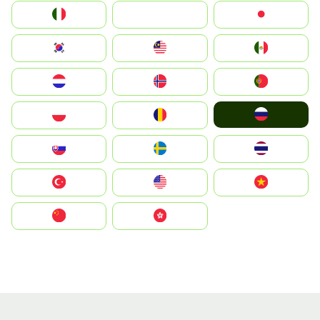
Italia
JA
Japan
South Korea
Malay
Mexico
Nederland
Norge
Portugal
Россия
Polska
România
Slovensko
Ruoŧŧa
ไทย
Türkiye
United States
Vietnam
中国
中國香港特別行政區