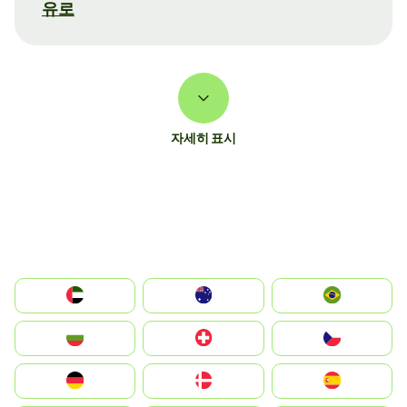
유로
자세히 표시
الإمارات العربية المتحدة
Australia
Brazil
България
Switzerland
Czechia
Deutschland
Denmark
España