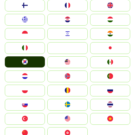
Suomi
France
United Kingdom
Greece
Hrvatska
Magyarország
Indonesia
Israel
India
Italia
JA
Japan
South Korea
Malay
Mexico
Nederland
Norge
Portugal
Polska
România
Россия
Slovensko
Ruoŧŧa
ไทย
Türkiye
United States
Vietnam
中国
中國香港特別行政區