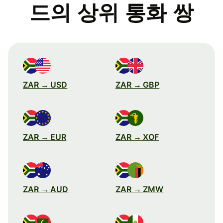
드의 상위 통화 쌍
ZAR → USD
ZAR → GBP
ZAR → EUR
ZAR → XOF
ZAR → AUD
ZAR → ZMW