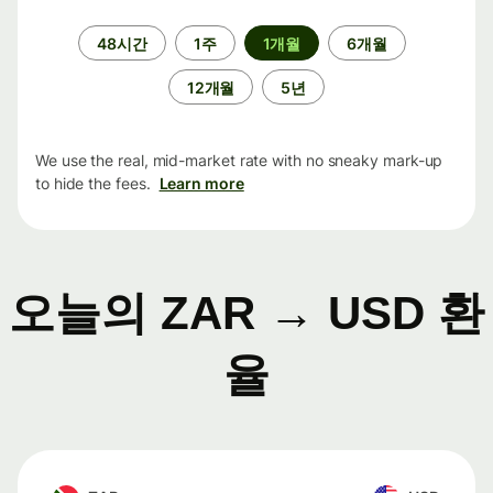
기
48시간
1주
1개월
6개월
간
12개월
5년
We use the real, mid-market rate with no sneaky mark-up
to hide the fees.
Learn more
오늘의 ZAR → USD 환
율