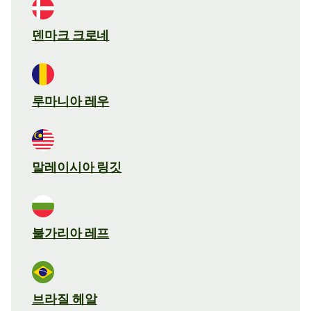
덴마크 크로네
루마니아 레우
말레이시아 링깃
불가리아 레프
브라질 헤알