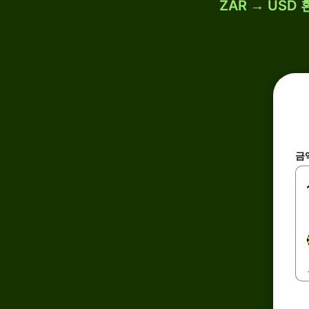
ZAR → USD
금