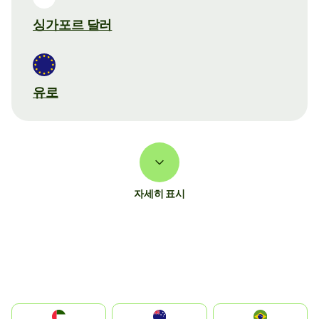
싱가포르 달러
유로
자세히 표시
الإمارات العربية المتحدة
Australia
Brazil