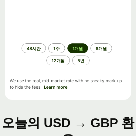
기
48시간
1주
1개월
6개월
간
12개월
5년
We use the real, mid-market rate with no sneaky mark-up
to hide the fees.
Learn more
오늘의 USD → GBP 환