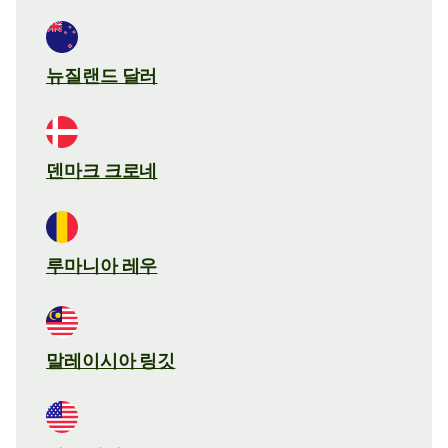
뉴질랜드 달러
덴마크 크로네
루마니아 레우
말레이시아 링깃