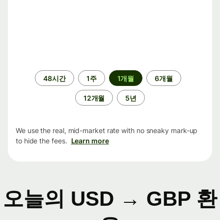
기
48시간
1주
1개월
6개월
간
12개월
5년
We use the real, mid-market rate with no sneaky mark-up
to hide the fees.
Learn more
오늘의 USD → GBP 환