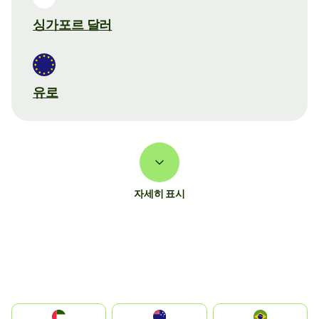
싱가포르 달러
유로
자세히 표시
الإمارات العربية المتحدة
Australia
Brazil