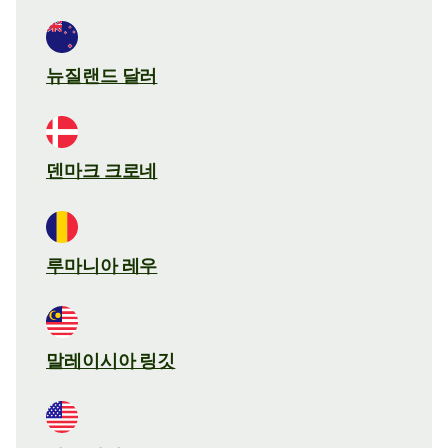
뉴질랜드 달러
덴마크 크로네
루마니아 레우
말레이시아 링깃