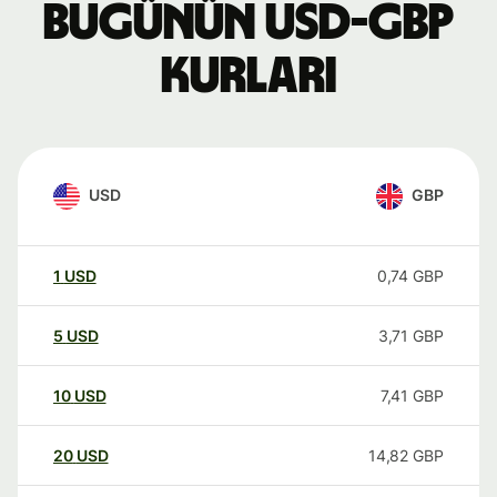
Bugünün USD-GBP
kurları
USD
GBP
1
USD
0,74
GBP
5
USD
3,71
GBP
10
USD
7,41
GBP
20
USD
14,82
GBP