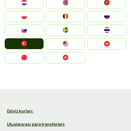
Nederland
Norge
Portugal
Polska
România
Россия
Slovensko
Ruoŧŧa
ไทย
Türkiye
United States
Vietnam
中国
中國香港特別行政區
Döviz kurları:
Uluslararası para transferleri: