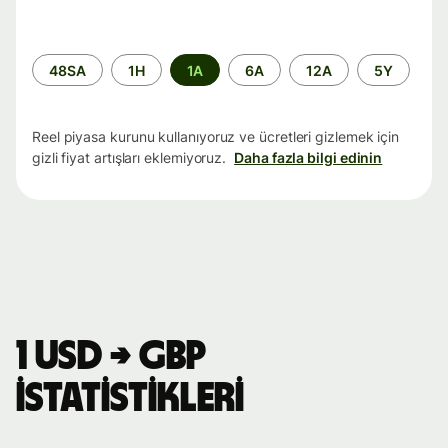
Zaman
48SA
1H
1A
6A
12A
5Y
aralığı
Reel piyasa kurunu kullanıyoruz ve ücretleri gizlemek için
gizli fiyat artışları eklemiyoruz.
Daha fazla bilgi edinin
1 USD → GBP
istatistikleri