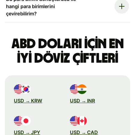
hangi para birimlerini
çevirebilirim?
ABD doları için en
iyi döviz çiftleri
USD → KRW
USD → INR
USD → JPY
USD → CAD