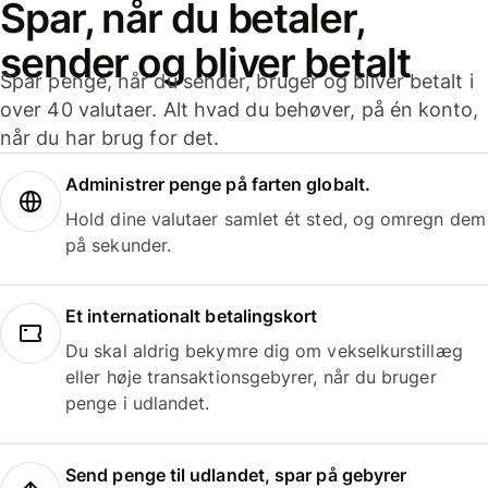
Spar, når du betaler,
sender og bliver betalt
Spar penge, når du sender, bruger og bliver betalt i
over 40 valutaer. Alt hvad du behøver, på én konto,
når du har brug for det.
Administrer penge på farten globalt.
Hold dine valutaer samlet ét sted, og omregn dem
på sekunder.
Et internationalt betalingskort
Du skal aldrig bekymre dig om vekselkurstillæg
eller høje transaktionsgebyrer, når du bruger
penge i udlandet.
Send penge til udlandet, spar på gebyrer