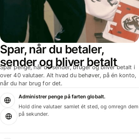
Spar, når du betaler,
sender og bliver betalt
Spar penge, når du sender, bruger og bliver betalt i
over 40 valutaer. Alt hvad du behøver, på én konto,
når du har brug for det.
Administrer penge på farten globalt.
Hold dine valutaer samlet ét sted, og omregn dem
på sekunder.