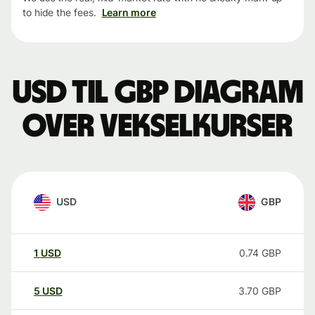
to hide the fees.
Learn more
USD til GBP Diagram
over vekselkurser
USD
GBP
1
USD
0.74
GBP
5
USD
3.70
GBP