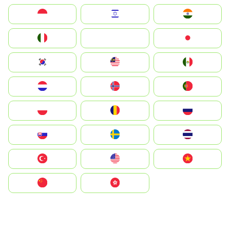
Indonesia
Israel
India
Italia
JA
Japan
South Korea
Malay
Mexico
Nederland
Norge
Portugal
Polska
România
Россия
Slovensko
Ruoŧŧa
ไทย
Türkiye
United States
Vietnam
中国
中國香港特別行政區