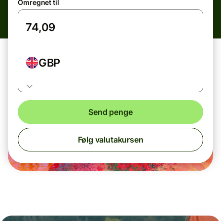
Omregnet til
GBP
Send penge
Følg valutakursen