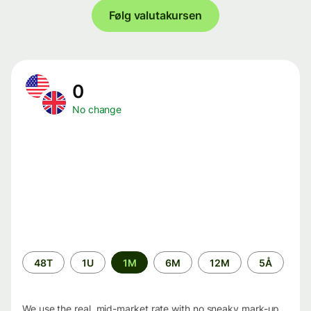
Følg valutakursen
0
No change
Time
48T
1U
1M
6M
12M
5Å
period
We use the real, mid-market rate with no sneaky mark-up