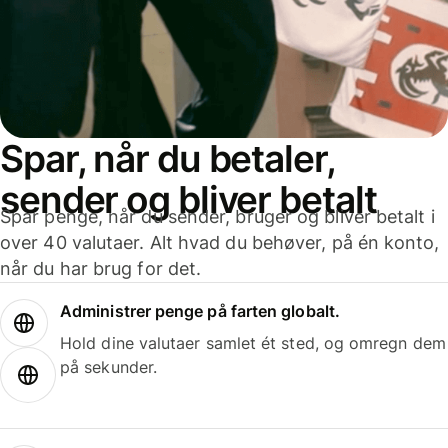
Spar, når du betaler,
sender og bliver betalt
Spar penge, når du sender, bruger og bliver betalt i
over 40 valutaer. Alt hvad du behøver, på én konto,
når du har brug for det.
Administrer penge på farten globalt.
Hold dine valutaer samlet ét sted, og omregn dem
på sekunder.