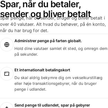
Spar, når du betaler,
sender og bliver betalt
Spar penge, når du sender, bruger og bliver betalt i
over 40 valutaer. Alt hvad du behøver, på én konto,
når du har brug for det.
Administrer penge på farten globalt.
Hold dine valutaer samlet ét sted, og omregn dem
på sekunder.
Et internationalt betalingskort
Du skal aldrig bekymre dig om vekselkurstillæg
eller høje transaktionsgebyrer, når du bruger
penge i udlandet.
Send penge til udlandet, spar på gebyrer