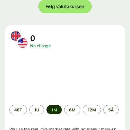
Følg valutakursen
0
No change
Time
48T
1U
1M
6M
12M
5Å
period
We use the real, mid-market rate with no sneaky mark-up