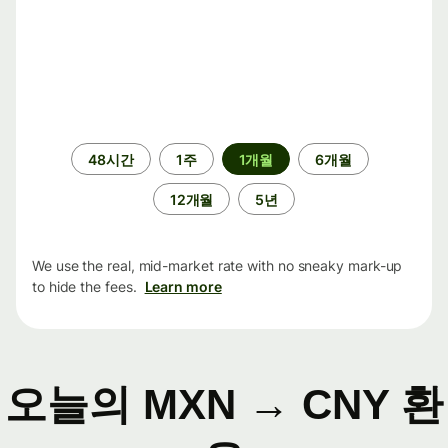
기
48시간
1주
1개월
6개월
간
12개월
5년
We use the real, mid-market rate with no sneaky mark-up
to hide the fees.
Learn more
오늘의 MXN → CNY 환