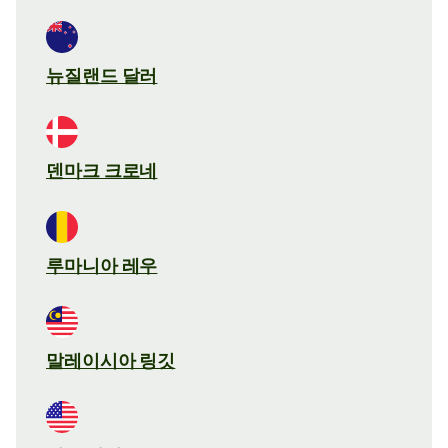
뉴질랜드 달러
덴마크 크로네
루마니아 레우
말레이시아 링깃