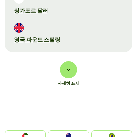
싱가포르 달러
영국 파운드 스털링
자세히 표시
الإمارات العربية المتحدة
Australia
Brazil