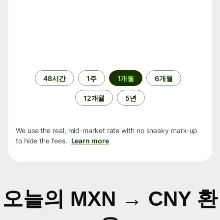
기
48시간
1주
1개월
6개월
간
12개월
5년
We use the real, mid-market rate with no sneaky mark-up
to hide the fees.
Learn more
오늘의 MXN → CNY 환