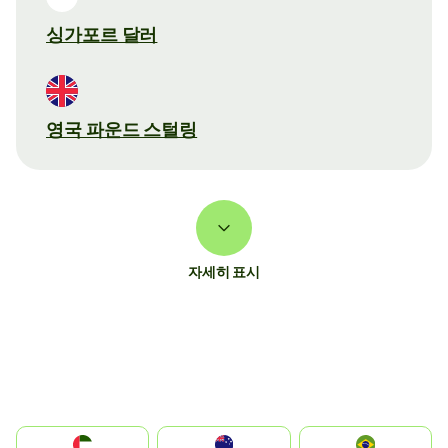
싱가포르 달러
영국 파운드 스털링
자세히 표시
الإمارات العربية المتحدة
Australia
Brazil