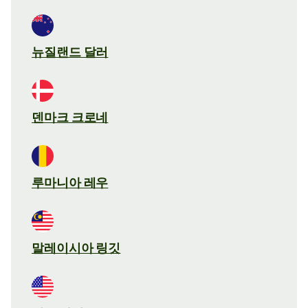
뉴질랜드 달러
덴마크 크로네
루마니아 레우
말레이시아 링깃