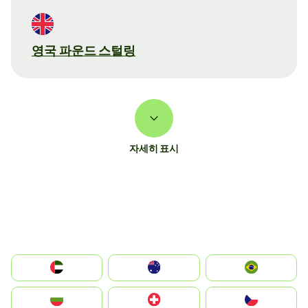
영국 파운드 스털링
자세히 표시
الإمارات العربية المتحدة
Australia
Brazil
България
Switzerland
Czechia