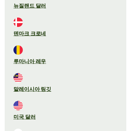
뉴질랜드 달러
덴마크 크로네
루마니아 레우
말레이시아 링깃
미국 달러