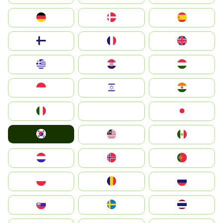
Deutschland
Denmark
España
Suomi
France
United Kingdom
Greece
Hrvatska
Magyarország
Indonesia
Israel
India
Italia
JA
Japan
South Korea
Malay
Mexico
Nederland
Norge
Portugal
Polska
România
Россия
Slovensko
Ruoŧŧa
ไทย