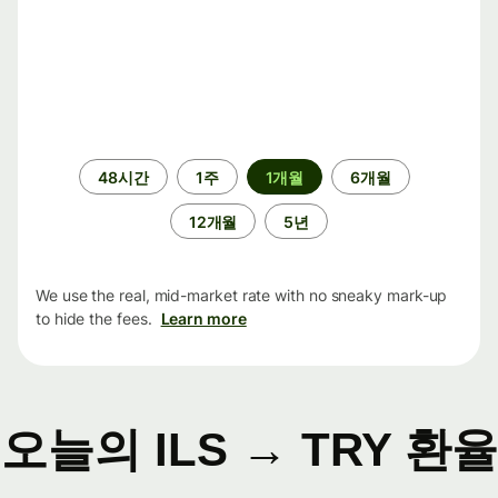
기
48시간
1주
1개월
6개월
간
12개월
5년
We use the real, mid-market rate with no sneaky mark-up
to hide the fees.
Learn more
오늘의 ILS → TRY 환율