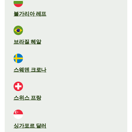
불가리아 레프
브라질 헤알
스웨덴 크로나
스위스 프랑
싱가포르 달러