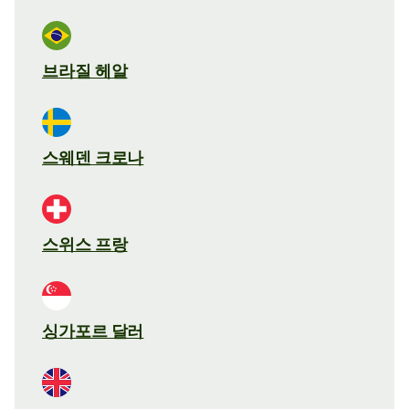
브라질 헤알
스웨덴 크로나
스위스 프랑
싱가포르 달러