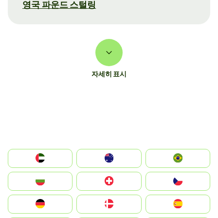
영국 파운드 스털링
자세히 표시
الإمارات العربية المتحدة
Australia
Brazil
България
Switzerland
Czechia
Deutschland
Denmark
España