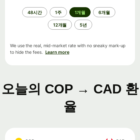
기
48시간
1주
1개월
6개월
간
12개월
5년
We use the real, mid-market rate with no sneaky mark-up
to hide the fees.
Learn more
오늘의 COP → CAD 환
율