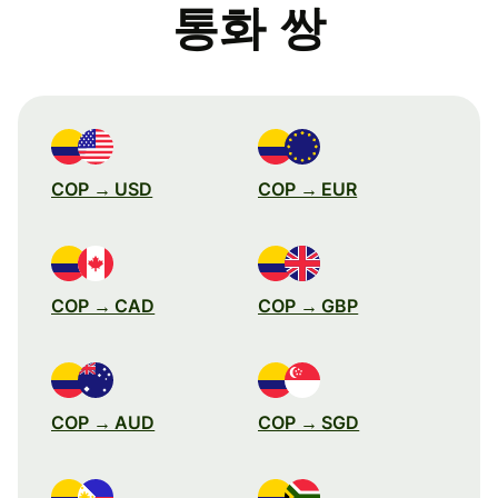
통화 쌍
COP → USD
COP → EUR
COP → CAD
COP → GBP
COP → AUD
COP → SGD