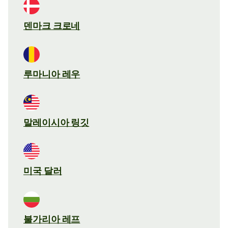
덴마크 크로네
루마니아 레우
말레이시아 링깃
미국 달러
불가리아 레프