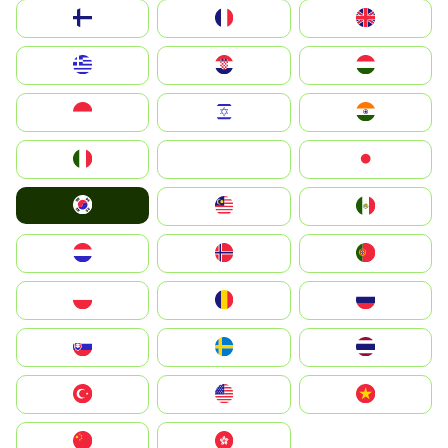
Suomi
France
United Kingdom
Greece
Hrvatska
Magyarország
Indonesia
Israel
India
Italia
JA
Japan
South Korea
Malay
Mexico
Nederland
Norge
Portugal
Polska
România
Россия
Slovensko
Ruoŧŧa
ไทย
Türkiye
United States
Vietnam
中国
中國香港特別行政區