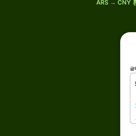
ARS → CNY
금