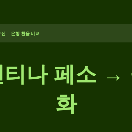
수신
은행 환율 비교
헨티나 페소 →
화