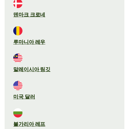
덴마크 크로네
루마니아 레우
말레이시아 링깃
미국 달러
불가리아 레프