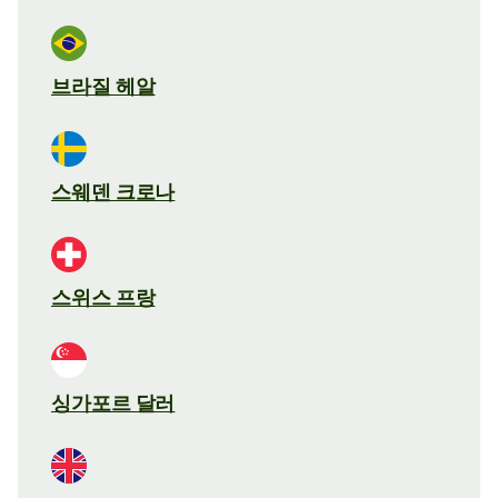
브라질 헤알
스웨덴 크로나
스위스 프랑
싱가포르 달러