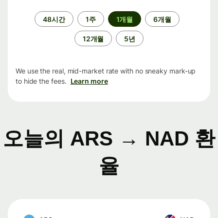
기
48시간
1주
1개월
6개월
간
12개월
5년
We use the real, mid-market rate with no sneaky mark-up
to hide the fees.
Learn more
오늘의 ARS → NAD 환
율