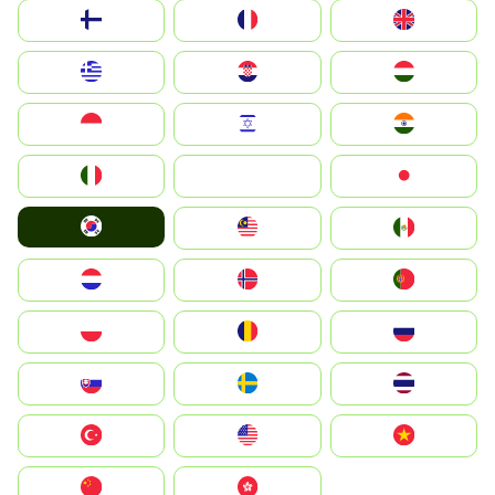
Suomi
France
United Kingdom
Greece
Hrvatska
Magyarország
Indonesia
Israel
India
Italia
JA
Japan
South Korea
Malay
Mexico
Nederland
Norge
Portugal
Polska
România
Россия
Slovensko
Ruoŧŧa
ไทย
Türkiye
United States
Vietnam
中国
中國香港特別行政區