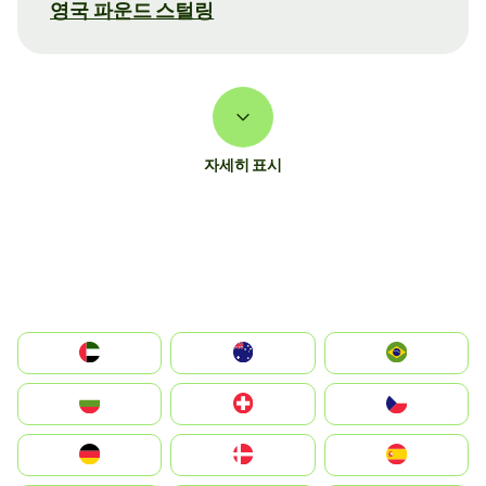
영국 파운드 스털링
자세히 표시
الإمارات العربية المتحدة
Australia
Brazil
България
Switzerland
Czechia
Deutschland
Denmark
España