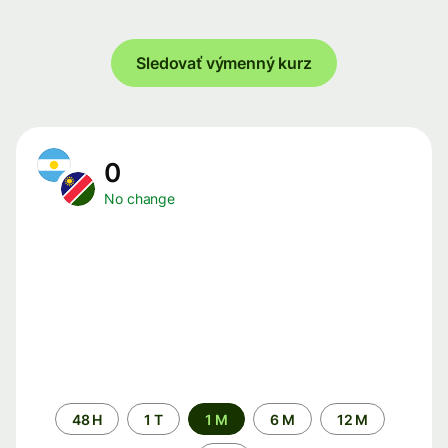
Sledovať výmenný kurz
0
No change
Time
48 H
1 T
1 M
6 M
12 M
period