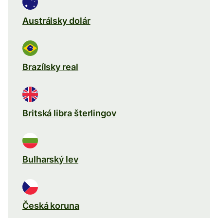
Austrálsky dolár
Brazílsky real
Britská libra šterlingov
Bulharský lev
Česká koruna