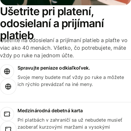
Ušetrite pri platení,
odosielaní a prijímaní
platieb
Ušetrite na odosielaní a prijímaní platieb a plaťte vo
viac ako 40 menách. Všetko, čo potrebujete, máte
vždy po ruke na jednom účte.
Spravujte peniaze odkiaľkoľvek.
Svoje meny budete mať vždy po ruke a môžete
ich rýchlo prevádzať na iné meny.
Medzinárodná debetná karta
Pri platbách v zahraničí sa už nebudete musieť
zaoberať kurzovými maržami a vysokými