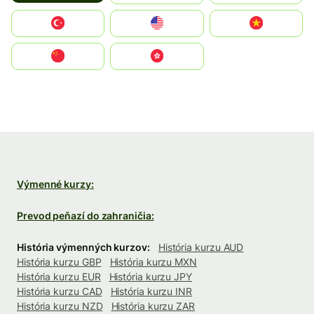
Türkiye
United States
Vietnam
中国
中國香港特別行政區
Výmenné kurzy:
Prevod peňazí do zahraničia:
História výmenných kurzov:
História kurzu AUD
História kurzu GBP
História kurzu MXN
História kurzu EUR
História kurzu JPY
História kurzu CAD
História kurzu INR
História kurzu NZD
História kurzu ZAR