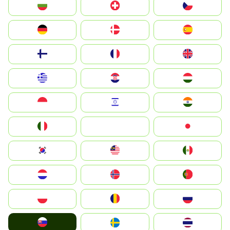
България
Switzerland
Czechia
Deutschland
Denmark
España
Suomi
France
United Kingdom
Greece
Hrvatska
Magyarország
Indonesia
Israel
India
Italia
JA
Japan
South Korea
Malay
Mexico
Nederland
Norge
Portugal
Polska
România
Россия
Slovensko
Ruoŧŧa
ไทย