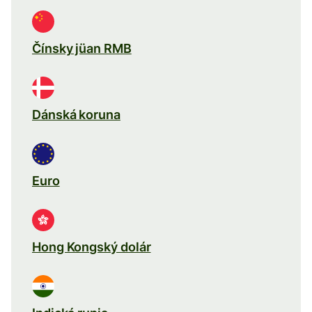
Čínsky jüan RMB
Dánská koruna
Euro
Hong Kongský dolár