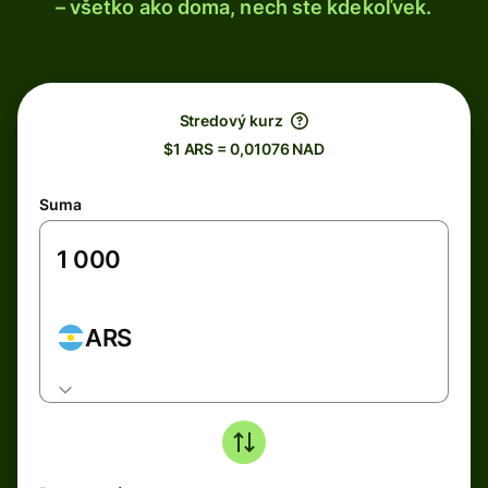
– všetko ako doma, nech ste kdekoľvek.
Stredový kurz
$1 ARS = 0,01076 NAD
Suma
ARS