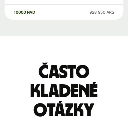
10000
NAD
928 950
ARS
Často
kladené
otázky