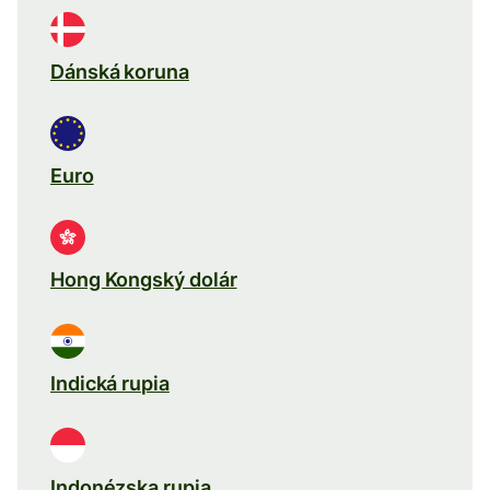
Dánská koruna
Euro
Hong Kongský dolár
Indická rupia
Indonézska rupia