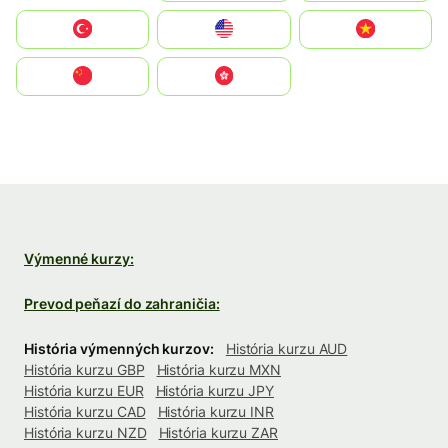
Türkiye
United States
Vietnam
中国
中國香港特別行政區
Výmenné kurzy:
Prevod peňazí do zahraničia:
História výmenných kurzov:
História kurzu AUD
História kurzu GBP
História kurzu MXN
História kurzu EUR
História kurzu JPY
História kurzu CAD
História kurzu INR
História kurzu NZD
História kurzu ZAR