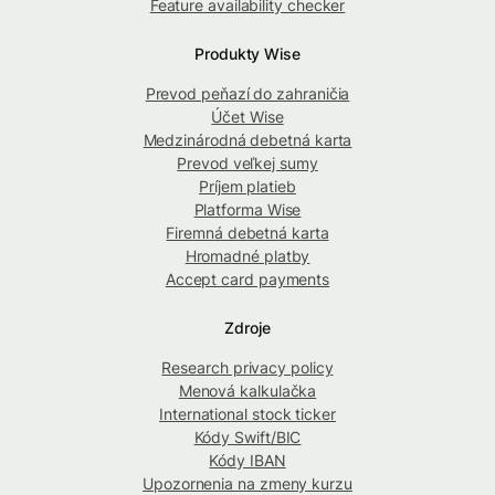
Feature availability checker
Produkty Wise
Prevod peňazí do zahraničia
Účet Wise
Medzinárodná debetná karta
Prevod veľkej sumy
Príjem platieb
Platforma Wise
Firemná debetná karta
Hromadné platby
Accept card payments
Zdroje
Research privacy policy
Menová kalkulačka
International stock ticker
Kódy Swift/BIC
Kódy IBAN
Upozornenia na zmeny kurzu