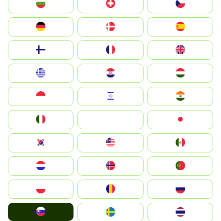
България
Switzerland
Czechia
Deutschland
Denmark
España
Suomi
France
United Kingdom
Greece
Hrvatska
Magyarország
Indonesia
Israel
India
Italia
JA
Japan
South Korea
Malay
Mexico
Nederland
Norge
Portugal
Polska
România
Россия
Slovensko
Ruoŧŧa
ไทย