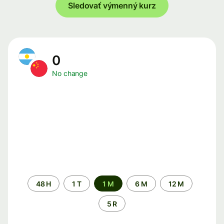
Sledovať výmenný kurz
0
No change
Time
48 H
1 T
1 M
6 M
12 M
period
5 R