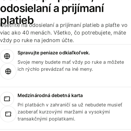
odosielaní a prijímaní
platieb
Ušetrite na odosielaní a prijímaní platieb a plaťte vo
viac ako 40 menách. Všetko, čo potrebujete, máte
vždy po ruke na jednom účte.
Spravujte peniaze odkiaľkoľvek.
Svoje meny budete mať vždy po ruke a môžete
ich rýchlo prevádzať na iné meny.
Medzinárodná debetná karta
Pri platbách v zahraničí sa už nebudete musieť
zaoberať kurzovými maržami a vysokými
transakčnými poplatkami.