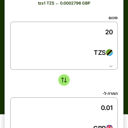
tzs1 TZS ← 0.0002796 GBP
סכום
TZS
המרה ל-