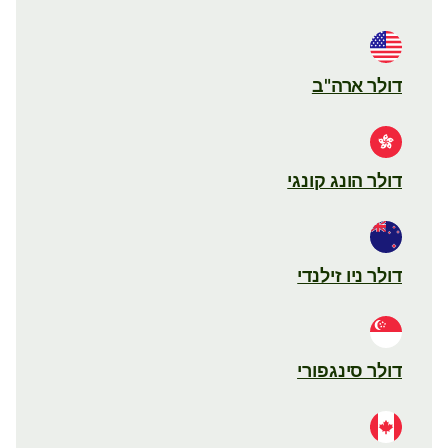
דולר ארה"ב
דולר הונג קונגי
דולר ניו זילנדי
דולר סינגפורי