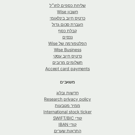
שליחת כספים לחו״ל
חשבון Wise
כרטיס חיוב בינלאומי
העברת סכום גדול
קבלת כסף
נכסים
הפלטפורמה של Wise
Wise Business
כרטיס חיוב עסקי
תשלומים מרובים
Accept card payments
משאבים
חדשות ובלוג
Research privacy policy
ממיר מטבעות
International stock ticker
קודי SWIFT/BIC
קודי IBAN
התראות שערים