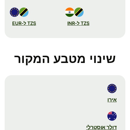
TZS ל-INR
TZS ל-EUR
שינוי מטבע המקור
אירו
דולר אוסטרלי