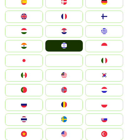
Deutschland
Denmark
España
Suomi
France
United Kingdom
Greece
Hrvatska
Magyarország
Israel
Indonesia
India
Italia
JA
Japan
South Korea
Malay
Mexico
Nederland
Norge
Portugal
Polska
România
Россия
Slovensko
Ruoŧŧa
ไทย
Türkiye
United States
Vietnam