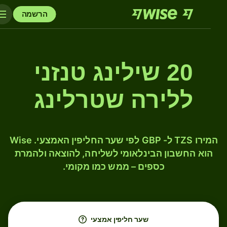
הרשמה
20 שילינג טנזני
ללירה שטרלינג
המירו TZS ל- GBP לפי שער החליפין האמצעי. Wise
הוא החשבון הבינלאומי לשליחה, להוצאה ולהמרת
כספים – ממש כמו מקומי.
שער חליפין אמצעי