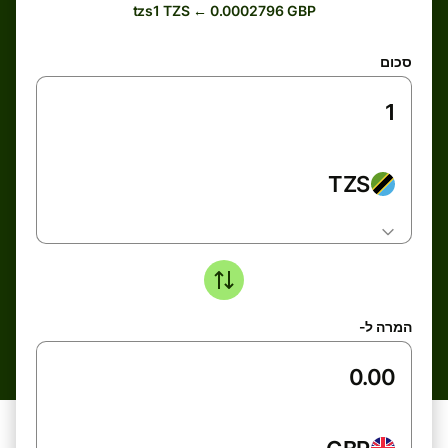
tzs1 TZS ← 0.0002796 GBP
סכום
TZS
המרה ל-