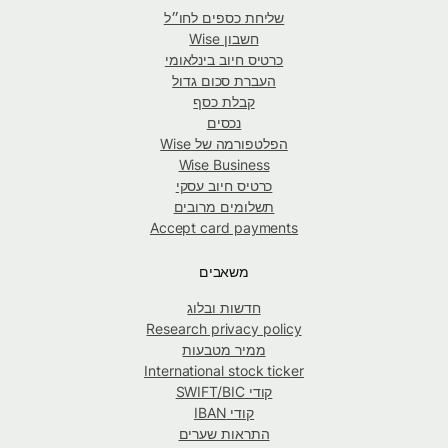
שליחת כספים לחו״ל
חשבון Wise
כרטיס חיוב בינלאומי
העברת סכום גדול
קבלת כסף
נכסים
הפלטפורמה של Wise
Wise Business
כרטיס חיוב עסקי
תשלומים מרובים
Accept card payments
משאבים
חדשות ובלוג
Research privacy policy
ממיר מטבעות
International stock ticker
קודי SWIFT/BIC
קודי IBAN
התראות שערים