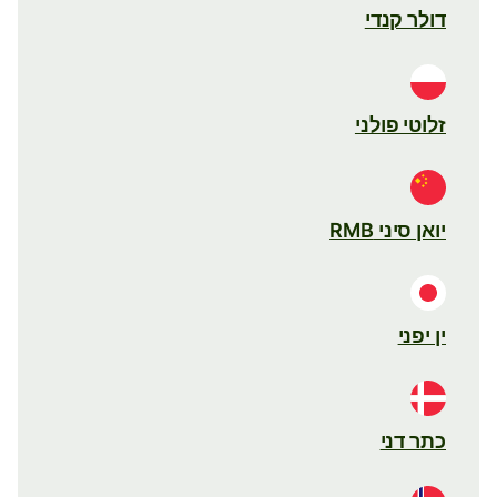
דולר קנדי
זלוטי פולני
יואן סיני RMB
ין יפני
כתר דני