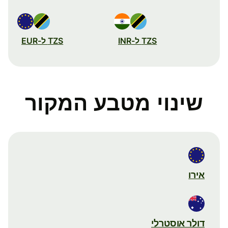
TZS ל-INR
TZS ל-EUR
שינוי מטבע המקור
אירו
דולר אוסטרלי