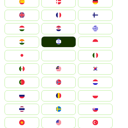
Deutschland
Denmark
España
Suomi
France
United Kingdom
Greece
Hrvatska
Magyarország
Israel
Indonesia
India
Italia
JA
Japan
South Korea
Malay
Mexico
Nederland
Norge
Portugal
Polska
România
Россия
Slovensko
Ruoŧŧa
ไทย
Türkiye
United States
Vietnam