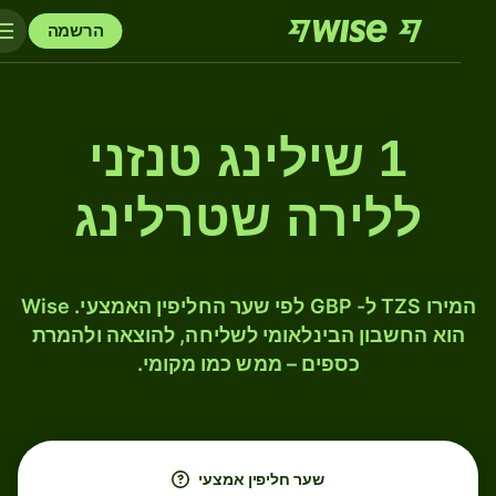
הרשמה
1 שילינג טנזני
ללירה שטרלינג
המירו TZS ל- GBP לפי שער החליפין האמצעי. Wise
הוא החשבון הבינלאומי לשליחה, להוצאה ולהמרת
כספים – ממש כמו מקומי.
שער חליפין אמצעי