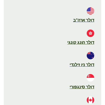
דולר ארה"ב
דולר הונג קונגי
דולר ניו זילנדי
דולר סינגפורי