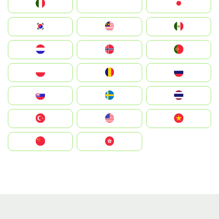
Italia
JA
Japan
South Korea
Malay
Mexico
Nederland
Norge
Portugal
Polska
România
Россия
Slovensko
Ruoŧŧa
ไทย
Türkiye
United States
Vietnam
中国
中國香港特別行政區