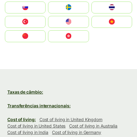
Slovensko
Ruoŧŧa
ไทย
Türkiye
United States
Vietnam
中国
中國香港特別行政區
Taxas de câmbio:
Transferências internacionais:
Cost of living:
Cost of living in United Kingdom
Cost of living in United States
Cost of living in Australia
Cost of living in India
Cost of living in Germany