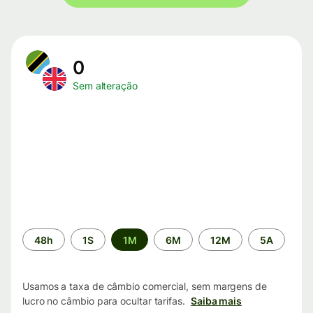
0
Sem alteração
Período
48h
1S
1M
6M
12M
5A
de
tempo
Usamos a taxa de câmbio comercial, sem margens de
lucro no câmbio para ocultar tarifas.
Saiba mais