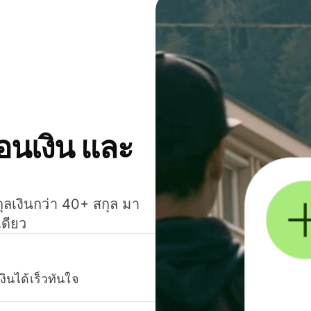
โอนเงิน และ
กุลเงินกว่า 40+ สกุล มา
เดียว
งินได้เร็วทันใจ