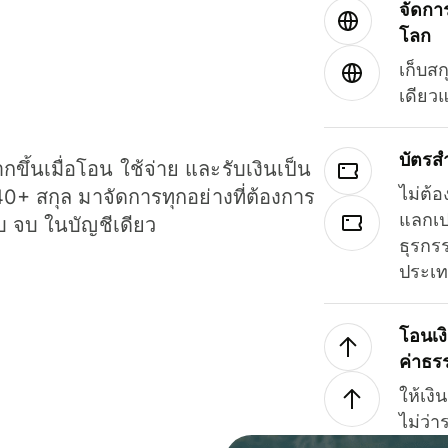
จัดกา
โลก
เก็บสก
เดียว
บัตรส
ขึ้นเมื่อโอน ใช้จ่าย และรับเงินเป็น
ไม่ต้อ
40+ สกุล มาจัดการทุกอย่างที่ต้องการ
แลกเป
รบ จบ ในบัญชีเดียว
ธุรกรร
ประเ
โอนเง
ค่าธร
ให้เง
ไม่ว่