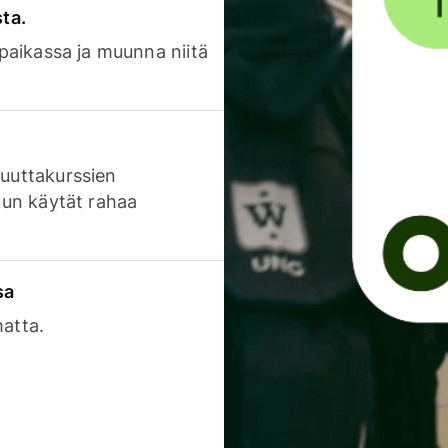
sta.
 paikassa ja muunna niitä
luuttakurssien
 kun käytät rahaa
sa
matta.