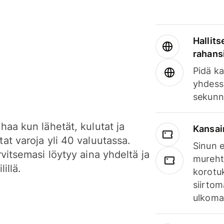
Hallits
rahansi
Pidä ka
yhdess
sekunn
haa kun lähetät, kulutat ja
Kansai
at varoja yli 40 valuutassa.
Sinun e
rvitsemasi löytyy aina yhdeltä ja
mureht
lillä.
korotuk
siirtom
ulkomai