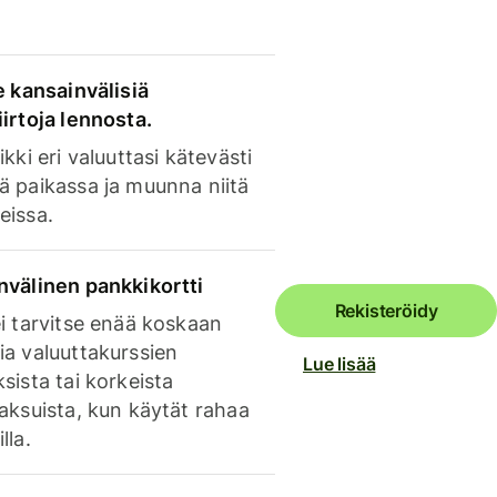
e kansainvälisiä
irtoja lennosta.
ikki eri valuuttasi kätevästi
ä paikassa ja muunna niitä
eissa.
nvälinen pankkikortti
Rekisteröidy
i tarvitse enää koskaan
ia valuuttakurssien
Lue lisää
sista tai korkeista
aksuista, kun käytät rahaa
lla.