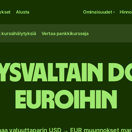
ykset
Alusta
Ominaisuudet
Hinno
 kurssihälytyksiä
Vertaa pankkikursseja
ysvaltain d
euroihin
joaa valuuttaparin USD → EUR muunnokset mar