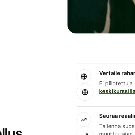
Vertaile rahan
Ei piilotettuj
keskikurssill
Seuraa reaali
Tallenna suosi
llus
muuttuu ajan 