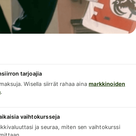
siirron tarjoajia
a maksuja. Wisella siirrät rahaa aina
markkinoiden
a
.
aikaisia vaihtokursseja
kkivaluuttasi ja seuraa, miten sen vaihtokurssi
mittaan.