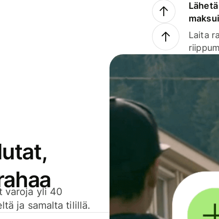
Lähetä 
maksu
Laita r
riippum
utat,
 rahaa
 varoja yli 40
ä ja samalta tilillä.