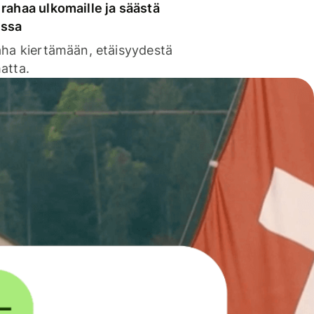
rahaa ulkomaille ja säästä
issa
aha kiertämään, etäisyydestä
atta.