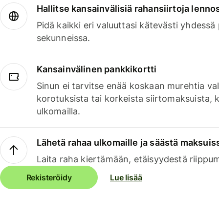
Hallitse kansainvälisiä rahansiirtoja lenno
Pidä kaikki eri valuuttasi kätevästi yhdessä
sekunneissa.
Kansainvälinen pankkikortti
Sinun ei tarvitse enää koskaan murehtia va
korotuksista tai korkeista siirtomaksuista,
ulkomailla.
Lähetä rahaa ulkomaille ja säästä maksuis
Laita raha kiertämään, etäisyydestä riippu
Rekisteröidy
Lue lisää