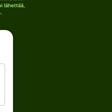
i lähettää,
.