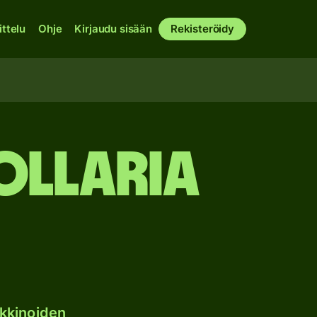
ittelu
Ohje
Kirjaudu sisään
Rekisteröidy
ollaria
kkinoiden