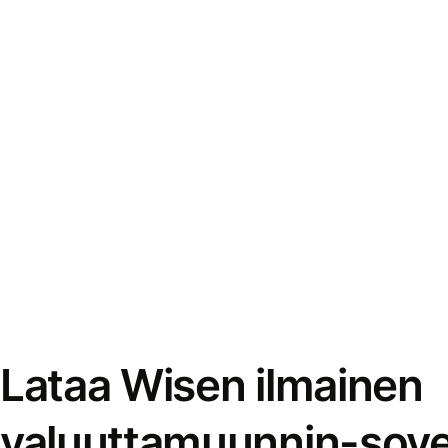
Lataa Wisen ilmainen
valuuttamuunnin-sove