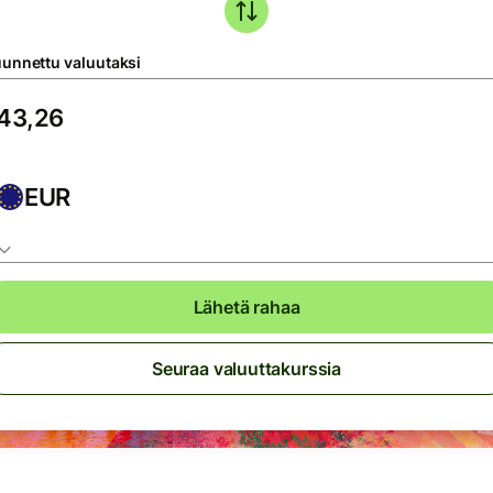
unnettu valuutaksi
EUR
Lähetä rahaa
Seuraa valuuttakurssia