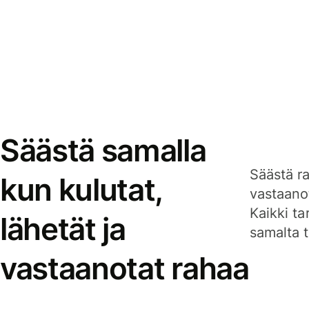
Säästä samalla
Säästä ra
kun kulutat,
vastaanot
Kaikki ta
lähetät ja
samalta ti
vastaanotat rahaa