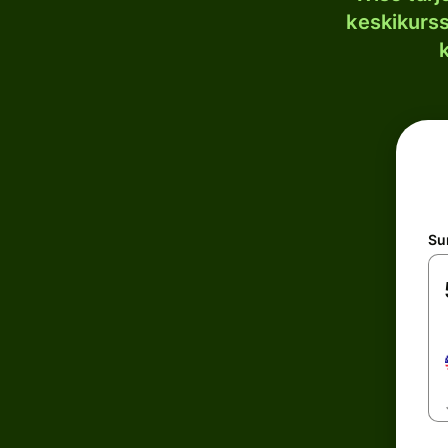
keskikurssi
S