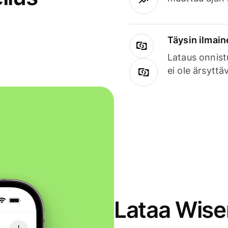
Täysin ilmain
Lataus onnist
ei ole ärsyttä
Lataa Wise