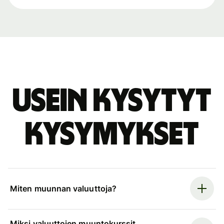
Usein kysytyt
kysymykset
Miten muunnan valuuttoja?
Miksi valuuttojen muuntokurssit