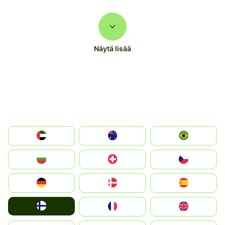
Näytä lisää
الإمارات العربية المتحدة
Australia
Brazil
България
Switzerland
Czechia
Deutschland
Denmark
España
Suomi
France
United Kingdom