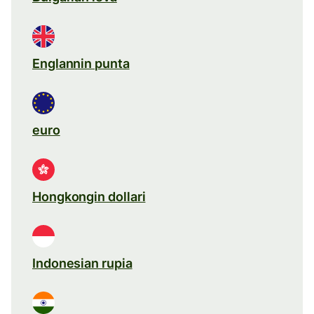
Englannin punta
euro
Hongkongin dollari
Indonesian rupia