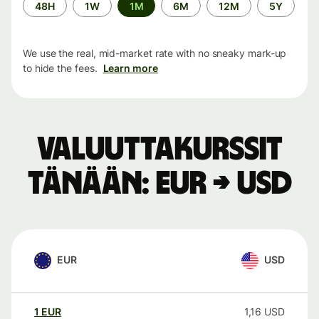
Time
48H
1W
1M
6M
12M
5Y
period
We use the real, mid-market rate with no sneaky mark-up
to hide the fees.
Learn more
Valuuttakurssit
tänään: EUR → USD
EUR
USD
1
EUR
1,16
USD