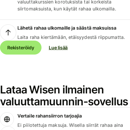
valuuttakurssien korotuksista tai korkeista
siirtomaksuista, kun käytät rahaa ulkomailla.
Lähetä rahaa ulkomaille ja säästä maksuissa
Laita raha kiertämään, etäisyydestä riippumatta.
Rekisteröidy
Lue lisää
Lataa Wisen ilmainen
valuuttamuunnin-sovellus
Vertaile rahansiirron tarjoajia
Ei piilotettuja maksuja. Wisella siirrät rahaa aina