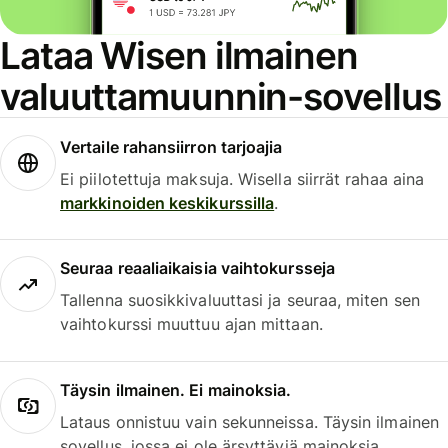
Lataa Wisen ilmainen
valuuttamuunnin-sovellus
Vertaile rahansiirron tarjoajia
Ei piilotettuja maksuja. Wisella siirrät rahaa aina
markkinoiden keskikurssilla
.
Seuraa reaaliaikaisia vaihtokursseja
Tallenna suosikkivaluuttasi ja seuraa, miten sen
vaihtokurssi muuttuu ajan mittaan.
Täysin ilmainen. Ei mainoksia.
Lataus onnistuu vain sekunneissa. Täysin ilmainen
sovellus, jossa ei ole ärsyttäviä mainoksia.