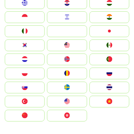
Greece
Hrvatska
Magyarország
Indonesia
Israel
India
Italia
JA
Japan
South Korea
Malay
Mexico
Nederland
Norge
Portugal
Polska
România
Россия
Slovensko
Ruoŧŧa
ไทย
Türkiye
United States
Vietnam
中国
中國香港特別行政區