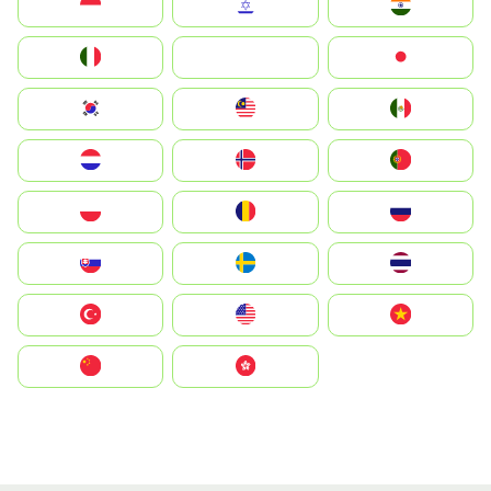
Indonesia
Israel
India
Italia
JA
Japan
South Korea
Malay
Mexico
Nederland
Norge
Portugal
Polska
România
Россия
Slovensko
Ruoŧŧa
ไทย
Türkiye
United States
Vietnam
中国
中國香港特別行政區