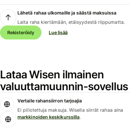
Lähetä rahaa ulkomaille ja säästä maksuissa
Laita raha kiertämään, etäisyydestä riippumatta.
Rekisteröidy
Lue lisää
Lataa Wisen ilmainen
valuuttamuunnin-sovellus
Vertaile rahansiirron tarjoajia
Ei piilotettuja maksuja. Wisella siirrät rahaa aina
markkinoiden keskikurssilla
.