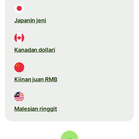
Japanin jeni
Kanadan dollari
Kiinan juan RMB
Malesian ringgit