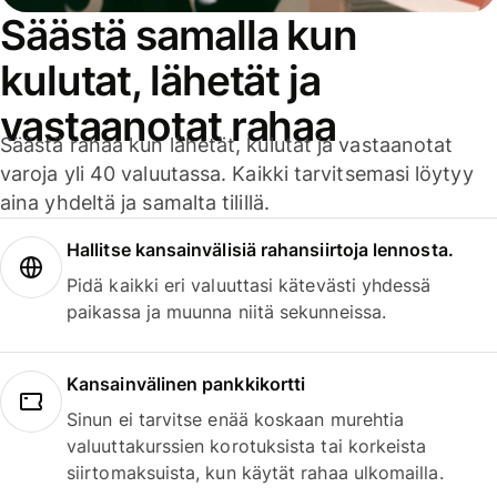
Säästä samalla kun
kulutat, lähetät ja
vastaanotat rahaa
Säästä rahaa kun lähetät, kulutat ja vastaanotat
varoja yli 40 valuutassa. Kaikki tarvitsemasi löytyy
aina yhdeltä ja samalta tilillä.
Hallitse kansainvälisiä rahansiirtoja lennosta.
Pidä kaikki eri valuuttasi kätevästi yhdessä
paikassa ja muunna niitä sekunneissa.
Kansainvälinen pankkikortti
Sinun ei tarvitse enää koskaan murehtia
valuuttakurssien korotuksista tai korkeista
siirtomaksuista, kun käytät rahaa ulkomailla.