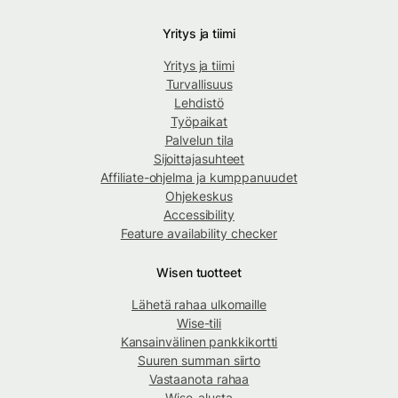
Yritys ja tiimi
Yritys ja tiimi
Turvallisuus
Lehdistö
Työpaikat
Palvelun tila
Sijoittajasuhteet
Affiliate-ohjelma ja kumppanuudet
Ohjekeskus
Accessibility
Feature availability checker
Wisen tuotteet
Lähetä rahaa ulkomaille
Wise-tili
Kansainvälinen pankkikortti
Suuren summan siirto
Vastaanota rahaa
Wise-alusta