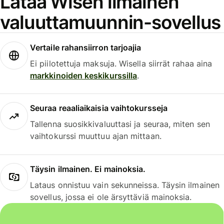
Lataa Wisen ilmainen
valuuttamuunnin-sovellus
Vertaile rahansiirron tarjoajia
Ei piilotettuja maksuja. Wisella siirrät rahaa aina
markkinoiden keskikurssilla
.
Seuraa reaaliaikaisia vaihtokursseja
Tallenna suosikkivaluuttasi ja seuraa, miten sen
vaihtokurssi muuttuu ajan mittaan.
Täysin ilmainen. Ei mainoksia.
Lataus onnistuu vain sekunneissa. Täysin ilmainen
sovellus, jossa ei ole ärsyttäviä mainoksia.