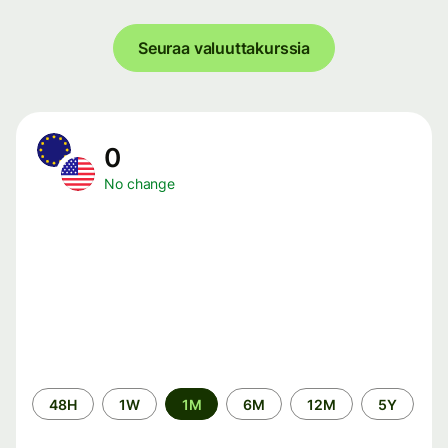
Seuraa valuuttakurssia
0
No change
Time
48H
1W
1M
6M
12M
5Y
period