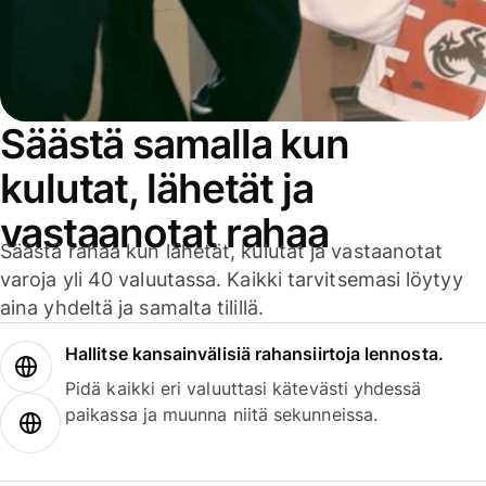
Säästä samalla kun
kulutat, lähetät ja
vastaanotat rahaa
Säästä rahaa kun lähetät, kulutat ja vastaanotat
varoja yli 40 valuutassa. Kaikki tarvitsemasi löytyy
aina yhdeltä ja samalta tilillä.
Hallitse kansainvälisiä rahansiirtoja lennosta.
Pidä kaikki eri valuuttasi kätevästi yhdessä
paikassa ja muunna niitä sekunneissa.