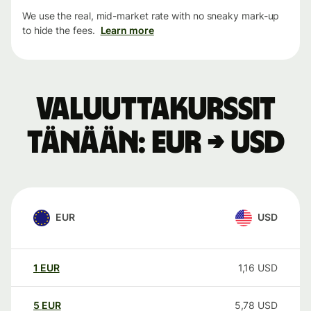
We use the real, mid-market rate with no sneaky mark-up
to hide the fees.
Learn more
Valuuttakurssit
tänään: EUR → USD
EUR
USD
1
EUR
1,16
USD
5
EUR
5,78
USD