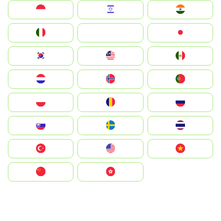
Indonesia
Israel
India
Italia
JA
Japan
South Korea
Malay
Mexico
Nederland
Norge
Portugal
Polska
România
Россия
Slovensko
Ruoŧŧa
ไทย
Türkiye
United States
Vietnam
中国
中國香港特別行政區