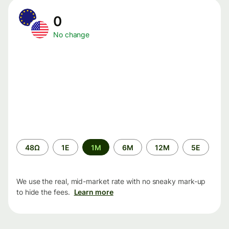
0
No change
Time
48Ω
1Ε
1M
6M
12M
5Ε
period
We use the real, mid-market rate with no sneaky mark-up
to hide the fees.
Learn more