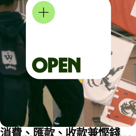
消費、匯款、收款兼慳錢