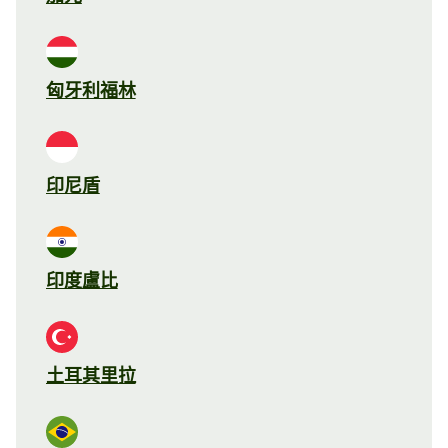
匈牙利福林
印尼盾
印度盧比
土耳其里拉