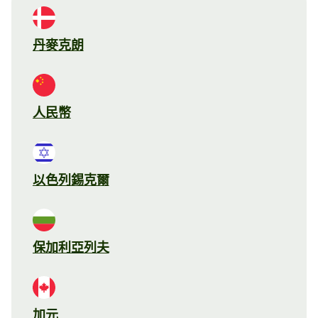
丹麥克朗
人民幣
以色列錫克爾
保加利亞列夫
加元