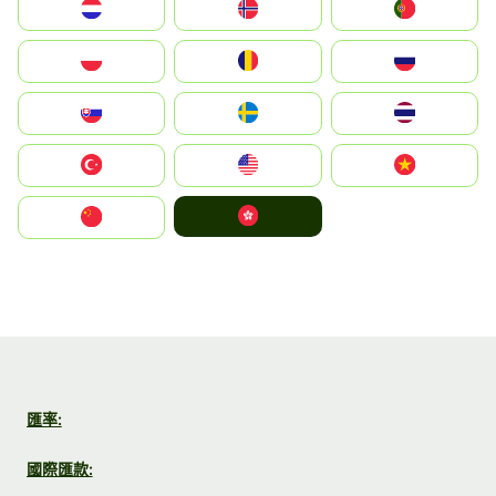
Nederland
Norge
Portugal
Polska
România
Россия
Slovensko
Ruoŧŧa
ไทย
Türkiye
United States
Vietnam
中國香港特別行政區
中国
匯率:
國際匯款: