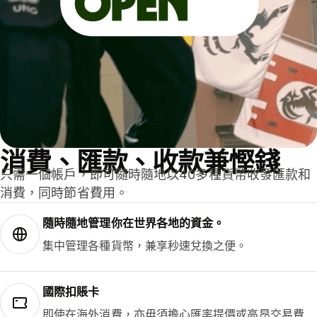
消費、匯款、收款兼慳錢
只需一個帳戶，即可隨時隨地以40多種貨幣收發匯款和
消費，同時節省費用。
隨時隨地管理你在世界各地的資金。
集中管理各種貨幣，兼享秒速兌換之便。
國際扣賬卡
即使在海外消費，亦毋須擔心匯率提價或高昂交易費