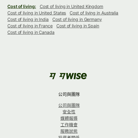
Cost of living:
Cost of living in United Kingdom
Cost of living in United States
Cost of living in Australia
Cost of living in India
Cost of living in Germany
Cost of living in France
Cost of living in Spain
Cost of living in Canada
公司與團隊
公司與團隊
安全性
媒體報導
工作機會
服務狀態
投資者關係