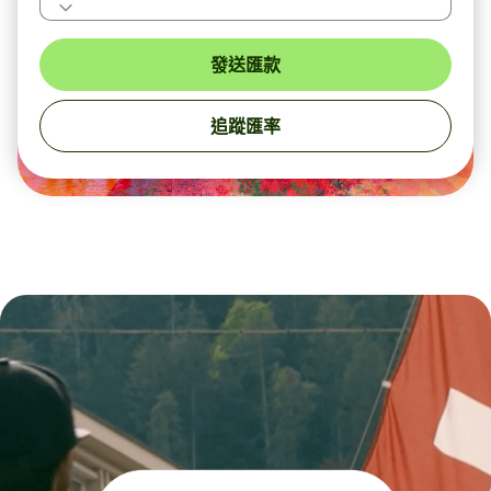
發送匯款
追蹤匯率