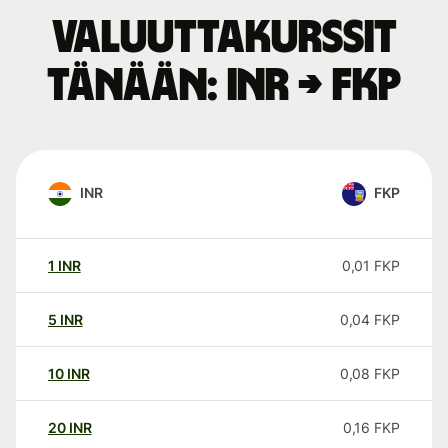
Valuuttakurssit
tänään: INR → FKP
INR
FKP
1
INR
0,01
FKP
5
INR
0,04
FKP
10
INR
0,08
FKP
20
INR
0,16
FKP