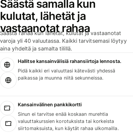
Säästä samalla kun
kulutat, lähetät ja
vastaanotat rahaa
Säästä rahaa kun lähetät, kulutat ja vastaanotat
varoja yli 40 valuutassa. Kaikki tarvitsemasi löytyy
aina yhdeltä ja samalta tilillä.
Hallitse kansainvälisiä rahansiirtoja lennosta.
Pidä kaikki eri valuuttasi kätevästi yhdessä
paikassa ja muunna niitä sekunneissa.
Kansainvälinen pankkikortti
Sinun ei tarvitse enää koskaan murehtia
valuuttakurssien korotuksista tai korkeista
siirtomaksuista, kun käytät rahaa ulkomailla.