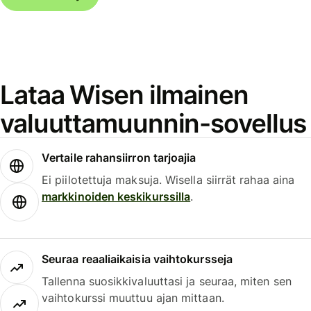
Lataa Wisen ilmainen
valuuttamuunnin-sovellus
Vertaile rahansiirron tarjoajia
Ei piilotettuja maksuja. Wisella siirrät rahaa aina
markkinoiden keskikurssilla
.
Seuraa reaaliaikaisia vaihtokursseja
Tallenna suosikkivaluuttasi ja seuraa, miten sen
vaihtokurssi muuttuu ajan mittaan.