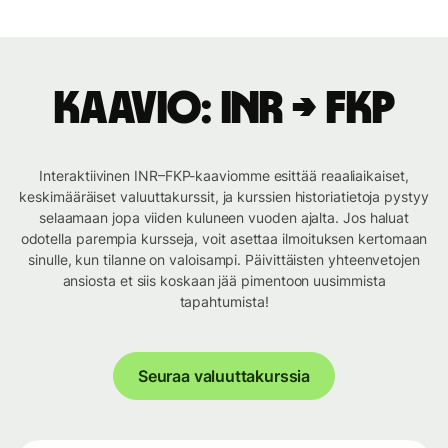
Kaavio: INR → FKP
Interaktiivinen INR–FKP-kaaviomme esittää reaaliaikaiset,
keskimääräiset valuuttakurssit, ja kurssien historiatietoja pystyy
selaamaan jopa viiden kuluneen vuoden ajalta. Jos haluat
odotella parempia kursseja, voit asettaa ilmoituksen kertomaan
sinulle, kun tilanne on valoisampi. Päivittäisten yhteenvetojen
ansiosta et siis koskaan jää pimentoon uusimmista
tapahtumista!
Seuraa valuuttakurssia