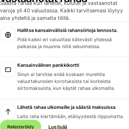
Säästä rahaa kun lähetät, kulutat ja vastaanotat
varoja yli 40 valuutassa. Kaikki tarvitsemasi löytyy
aina yhdeltä ja samalta tilillä.
Hallitse kansainvälisiä rahansiirtoja lennosta.
Pidä kaikki eri valuuttasi kätevästi yhdessä
paikassa ja muunna niitä sekunneissa.
Kansainvälinen pankkikortti
Sinun ei tarvitse enää koskaan murehtia
valuuttakurssien korotuksista tai korkeista
siirtomaksuista, kun käytät rahaa ulkomailla.
Lähetä rahaa ulkomaille ja säästä maksuissa
Laita raha kiertämään, etäisyydestä riippumatta.
Rekisteröidy
Lue lisää