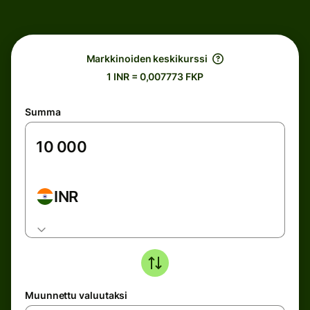
Markkinoiden keskikurssi
1 INR = 0,007773 FKP
Summa
INR
Muunnettu valuutaksi