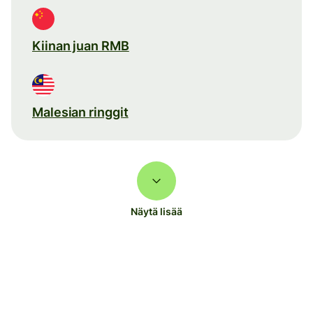
Kiinan juan RMB
Malesian ringgit
Näytä lisää