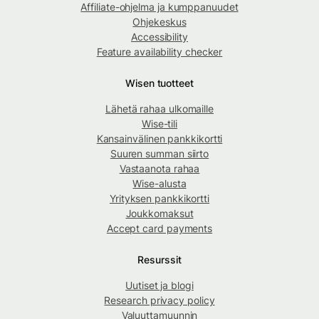
Affiliate-ohjelma ja kumppanuudet
Ohjekeskus
Accessibility
Feature availability checker
Wisen tuotteet
Lähetä rahaa ulkomaille
Wise-tili
Kansainvälinen pankkikortti
Suuren summan siirto
Vastaanota rahaa
Wise-alusta
Yrityksen pankkikortti
Joukkomaksut
Accept card payments
Resurssit
Uutiset ja blogi
Research privacy policy
Valuuttamuunnin