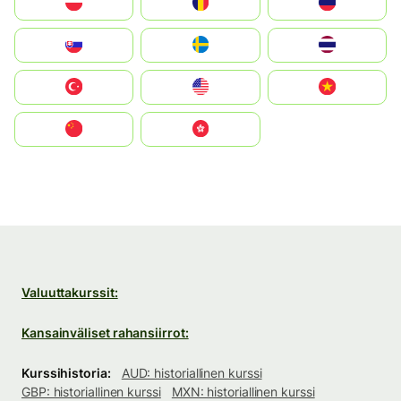
Polska
România
Россия
Slovensko
Ruoŧŧa
ไทย
Türkiye
United States
Vietnam
中国
中國香港特別行政區
Valuuttakurssit:
Kansainväliset rahansiirrot:
Kurssihistoria:
AUD: historiallinen kurssi
GBP: historiallinen kurssi
MXN: historiallinen kurssi