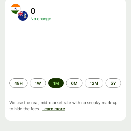
0
No change
Time
48H
1W
1M
6M
12M
5Y
period
We use the real, mid-market rate with no sneaky mark-up
to hide the fees.
Learn more