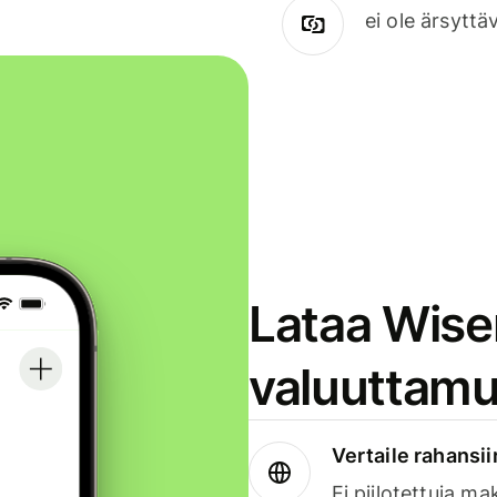
ei ole ärsyttä
Lataa Wise
valuuttamu
Vertaile rahansii
Ei piilotettuja ma