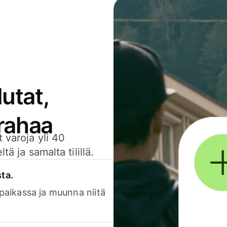
utat,
 rahaa
 varoja yli 40
ä ja samalta tilillä.
sta.
 paikassa ja muunna niitä