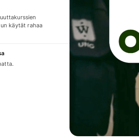
luuttakurssien
 kun käytät rahaa
sa
matta.