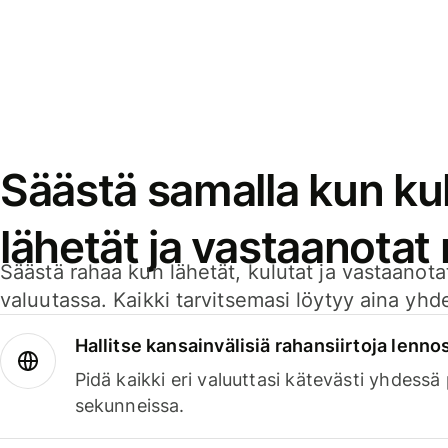
Säästä samalla kun kul
lähetät ja vastaanotat
Säästä rahaa kun lähetät, kulutat ja vastaanotat
valuutassa. Kaikki tarvitsemasi löytyy aina yhdelt
Hallitse kansainvälisiä rahansiirtoja lenno
Pidä kaikki eri valuuttasi kätevästi yhdessä
sekunneissa.