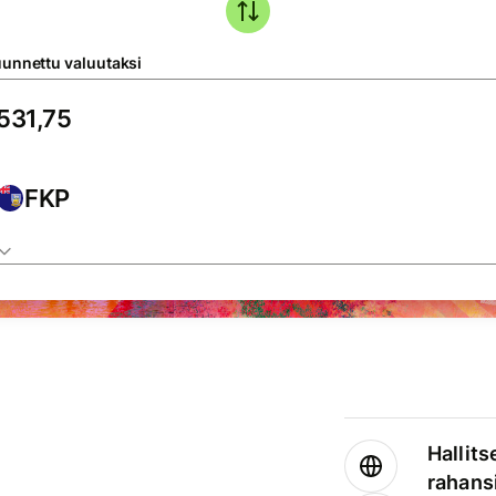
unnettu valuutaksi
FKP
Hallits
rahansi