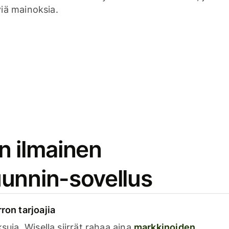
viä mainoksia.
n ilmainen
unnin-sovellus
rron tarjoajia
ksuja. Wisella siirrät rahaa aina
markkinoiden