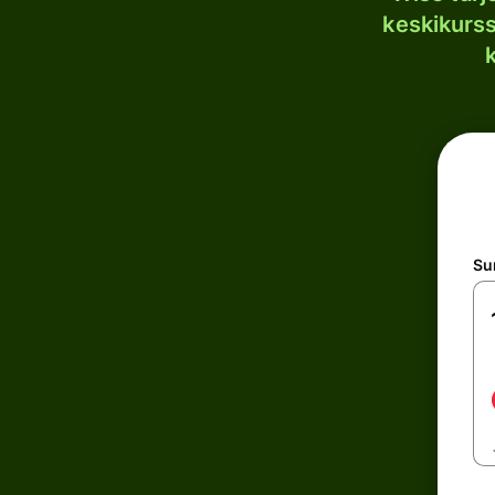
keskikurssi
S