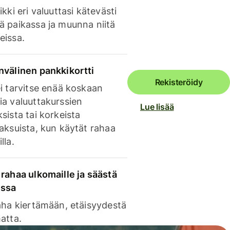
ikki eri valuuttasi kätevästi
ä paikassa ja muunna niitä
eissa.
nvälinen pankkikortti
Rekisteröidy
i tarvitse enää koskaan
ia valuuttakurssien
Lue lisää
sista tai korkeista
aksuista, kun käytät rahaa
lla.
rahaa ulkomaille ja säästä
issa
aha kiertämään, etäisyydestä
atta.