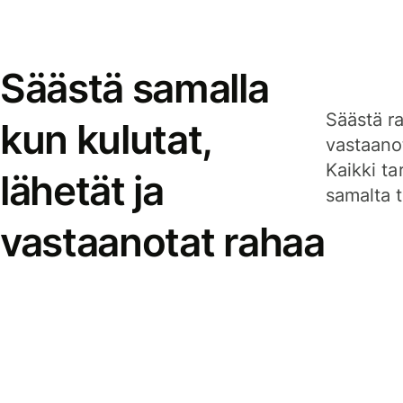
Säästä samalla
Säästä ra
kun kulutat,
vastaanot
Kaikki ta
lähetät ja
samalta ti
vastaanotat rahaa