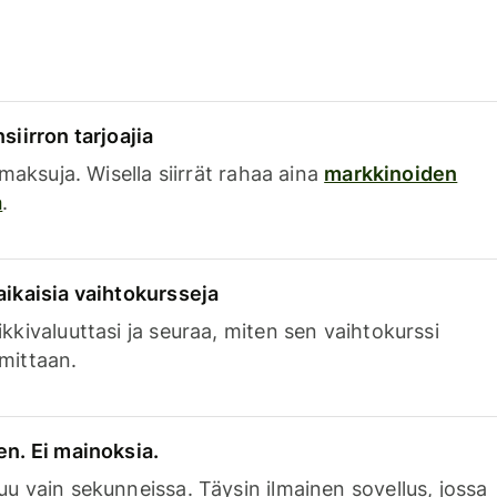
siirron tarjoajia
a maksuja. Wisella siirrät rahaa aina
markkinoiden
a
.
aikaisia vaihtokursseja
kkivaluuttasi ja seuraa, miten sen vaihtokurssi
mittaan.
en. Ei mainoksia.
uu vain sekunneissa. Täysin ilmainen sovellus, jossa