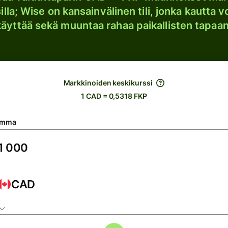
lla; Wise on kansainvälinen tili, jonka kautta vo
käyttää sekä muuntaa rahaa paikallisten tapaan
Markkinoiden keskikurssi
1 CAD = 0,5318 FKP
umma
CAD