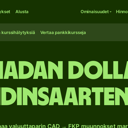
ykset
Alusta
Ominaisuudet
Hinno
 kurssihälytyksiä
Vertaa pankkikursseja
adan doll
dinsaarten
joaa valuuttaparin CAD → FKP muunnokset mar