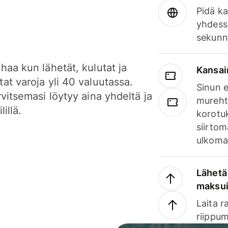
Pidä ka
yhdess
sekunn
haa kun lähetät, kulutat ja
Kansai
at varoja yli 40 valuutassa.
Sinun e
rvitsemasi löytyy aina yhdeltä ja
mureht
lillä.
korotuk
siirtom
ulkomai
Lähetä 
maksu
Laita r
riippum