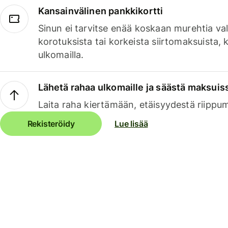
Kansainvälinen pankkikortti
Sinun ei tarvitse enää koskaan murehtia va
korotuksista tai korkeista siirtomaksuista,
ulkomailla.
Lähetä rahaa ulkomaille ja säästä maksuis
Laita raha kiertämään, etäisyydestä riippu
Rekisteröidy
Lue lisää