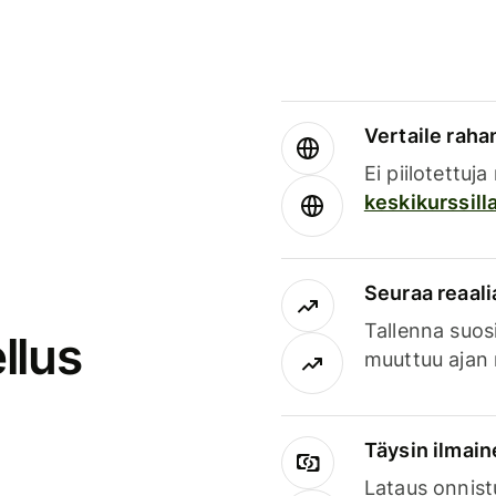
Vertaile rahan
Ei piilotettuj
keskikurssill
Seuraa reaali
Tallenna suosi
llus
muuttuu ajan 
Täysin ilmain
Lataus onnist