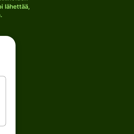
i lähettää,
.