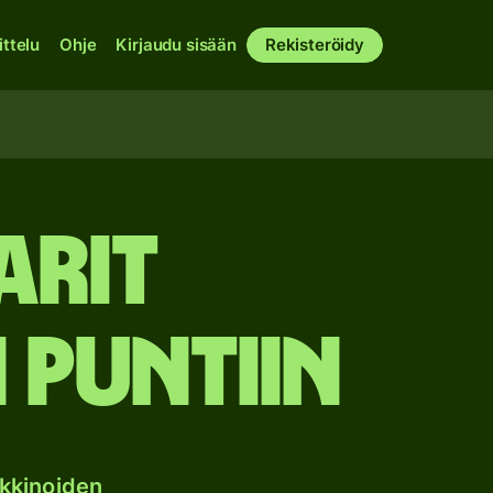
ittelu
Ohje
Kirjaudu sisään
Rekisteröidy
arit
 puntiin
kkinoiden