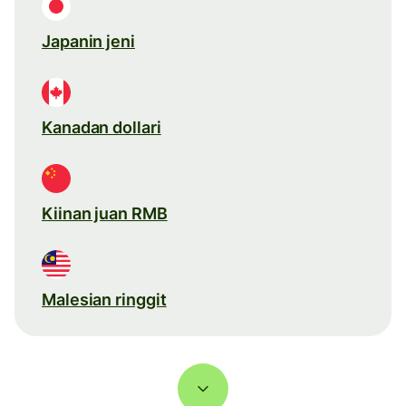
Japanin jeni
Kanadan dollari
Kiinan juan RMB
Malesian ringgit