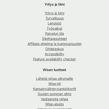
Yritys ja tiimi
Yritys ja tiimi
Turvallisuus
Lehdistö
Työpaikat
Palvelun tila
Sijoittajasuhteet
Affiliate-ohjelma ja kumppanuudet
Ohjekeskus
Accessibility
Feature availability checker
Wisen tuotteet
Lähetä rahaa ulkomaille
Wise-tili
Kansainvälinen pankkikortti
Suuren summan siirto
Vastaanota rahaa
Wise-alusta