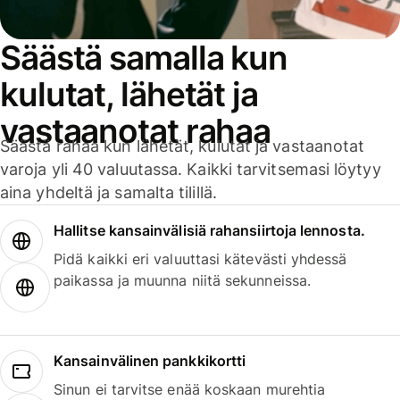
Säästä samalla kun
kulutat, lähetät ja
vastaanotat rahaa
Säästä rahaa kun lähetät, kulutat ja vastaanotat
varoja yli 40 valuutassa. Kaikki tarvitsemasi löytyy
aina yhdeltä ja samalta tilillä.
Hallitse kansainvälisiä rahansiirtoja lennosta.
Pidä kaikki eri valuuttasi kätevästi yhdessä
paikassa ja muunna niitä sekunneissa.
Kansainvälinen pankkikortti
Sinun ei tarvitse enää koskaan murehtia