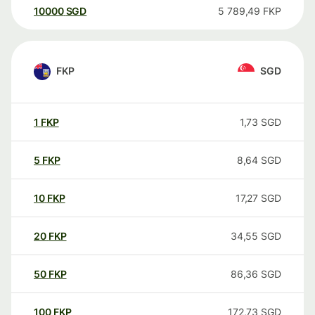
10000
SGD
5 789,49
FKP
FKP
SGD
1
FKP
1,73
SGD
5
FKP
8,64
SGD
10
FKP
17,27
SGD
20
FKP
34,55
SGD
50
FKP
86,36
SGD
100
FKP
172,73
SGD