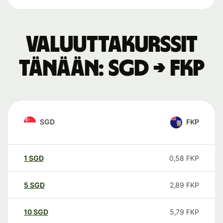
Valuuttakurssit
tänään: SGD → FKP
SGD
FKP
1
SGD
0,58
FKP
5
SGD
2,89
FKP
10
SGD
5,79
FKP