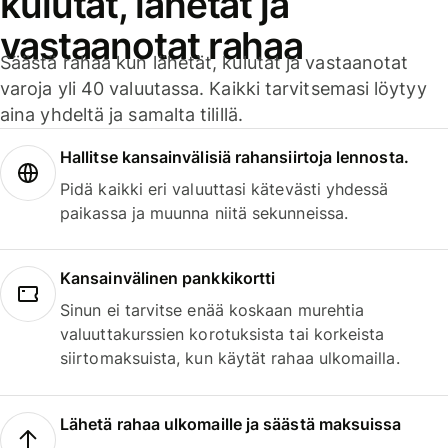
kulutat, lähetät ja
vastaanotat rahaa
Säästä rahaa kun lähetät, kulutat ja vastaanotat
varoja yli 40 valuutassa. Kaikki tarvitsemasi löytyy
aina yhdeltä ja samalta tilillä.
Hallitse kansainvälisiä rahansiirtoja lennosta.
Pidä kaikki eri valuuttasi kätevästi yhdessä
paikassa ja muunna niitä sekunneissa.
Kansainvälinen pankkikortti
Sinun ei tarvitse enää koskaan murehtia
valuuttakurssien korotuksista tai korkeista
siirtomaksuista, kun käytät rahaa ulkomailla.
Lähetä rahaa ulkomaille ja säästä maksuissa