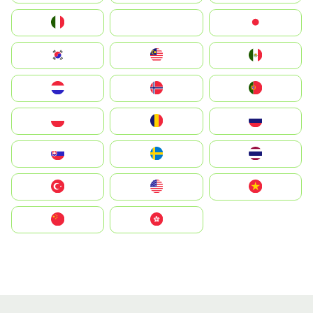
Italia
JA
Japan
South Korea
Malay
Mexico
Nederland
Norge
Portugal
Polska
România
Россия
Slovensko
Ruoŧŧa
ไทย
Türkiye
United States
Vietnam
中国
中國香港特別行政區