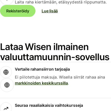
Laita raha kiertämään, etäisyydestä riippumatta.
Rekisteröidy
Lue lisää
Lataa Wisen ilmainen
valuuttamuunnin-sovellus
Vertaile rahansiirron tarjoajia
Ei piilotettuja maksuja. Wisella siirrät rahaa aina
markkinoiden keskikurssilla
.
Seuraa reaaliaikaisia vaihtokursseja