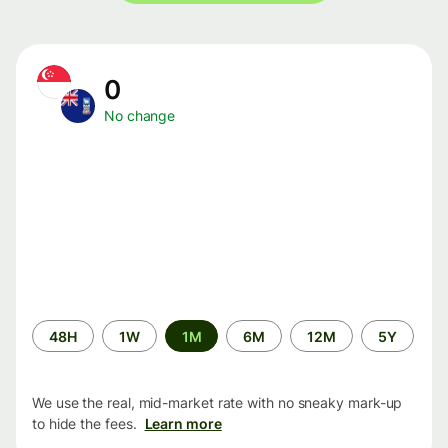
0
No change
Time
48H
1W
1M
6M
12M
5Y
period
We use the real, mid-market rate with no sneaky mark-up
to hide the fees.
Learn more