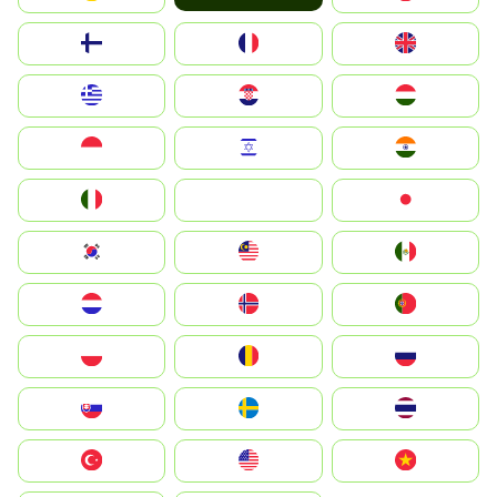
Suomi
France
United Kingdom
Greece
Hrvatska
Magyarország
Indonesia
Israel
India
Italia
JA
Japan
South Korea
Malay
Mexico
Nederland
Norge
Portugal
Polska
România
Россия
Slovensko
Ruoŧŧa
ไทย
Türkiye
United States
Vietnam