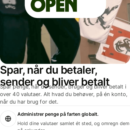
Spar, når du betaler,
sender og bliver betalt
Spar penge, når du sender, bruger og bliver betalt i
over 40 valutaer. Alt hvad du behøver, på én konto,
når du har brug for det.
Administrer penge på farten globalt.
Hold dine valutaer samlet ét sted, og omregn dem