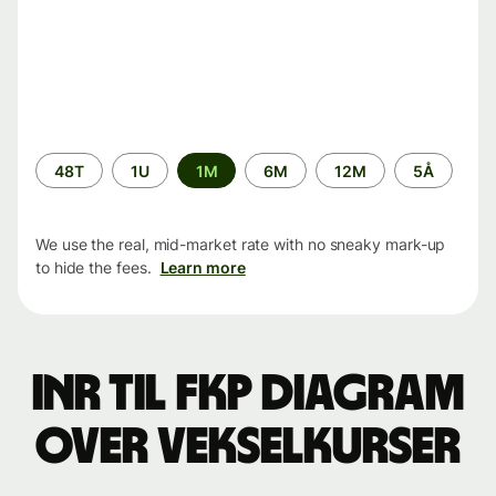
Time
48T
1U
1M
6M
12M
5Å
period
We use the real, mid-market rate with no sneaky mark-up
to hide the fees.
Learn more
INR til FKP Diagram
over vekselkurser