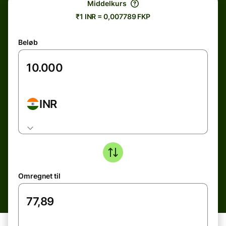
Middelkurs
₹1 INR = 0,007789 FKP
Beløb
INR
Omregnet til