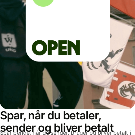
Spar, når du betaler,
sender og bliver betalt
Spar penge, når du sender, bruger og bliver betalt i