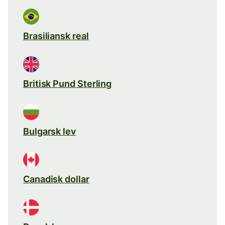
Brasiliansk real
Britisk Pund Sterling
Bulgarsk lev
Canadisk dollar