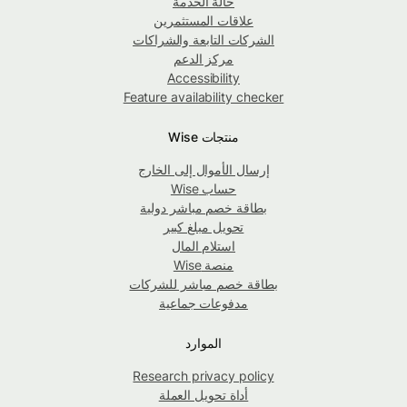
حالة الخدمة
علاقات المستثمرين
الشركات التابعة والشراكات
مركز الدعم
Accessibility
Feature availability checker
منتجات Wise
إرسال الأموال إلى الخارج
حساب Wise
بطاقة خصم مباشر دولية
تحويل مبلغ كبير
استلام المال
منصة Wise
بطاقة خصم مباشر للشركات
مدفوعات جماعية
الموارد
Research privacy policy
أداة تحويل العملة