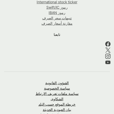
International stock ticker
رموز Swift/IC
رموز IBAN
تنبيهات سعر الصرف
مقارنة أسعار الصرف
تابعنا
الشؤون القانونية
سياسة الخصوصية
سياسة ملفات تعريف الارتباط
الشكاوى
خريطة الموقع حسب البلد
بيان العبودية الحديثة