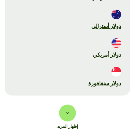
دولار أسترالي
دولار أمريكي
دولار سنغافورة
إظهار المزيد