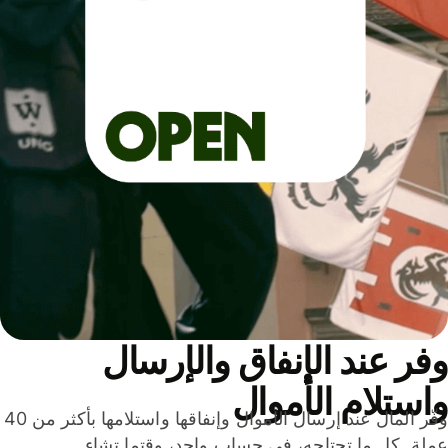
ر عند الإنفاق والإرسال
ستلام الأموال
وفّر المال عند إرسال الأموال وإنفاقها واستلامها بأكثر من 40
لة. كل ما تحتاجه، في حساب واحد، وقتما تشاء.