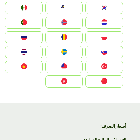
South Korea
Malay
Mexico
Nederland
Norge
Portugal
Polska
România
Россия
Slovensko
Ruoŧŧa
ไทย
Türkiye
United States
Vietnam
中国
中國香港特別行政區
أسعار الصرف:
التحويلات المالية الدولية: