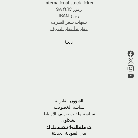
International stock ticker
رموز Swift/IC
رموز IBAN
تنبيهات سعر الصرف
مقارنة أسعار الصرف
تابعنا
الشؤون القانونية
سياسة الخصوصية
سياسة ملفات تعريف الارتباط
الشكاوى
خريطة الموقع حسب البلد
بيان العبودية الحديثة