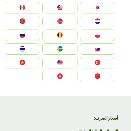
South Korea
Malay
Mexico
Nederland
Norge
Portugal
Polska
România
Россия
Slovensko
Ruoŧŧa
ไทย
Türkiye
United States
Vietnam
中国
中國香港特別行政區
أسعار الصرف: