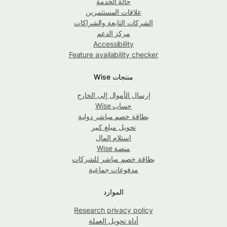
حالة الخدمة
علاقات المستثمرين
الشركات التابعة والشراكات
مركز الدعم
Accessibility
Feature availability checker
منتجات Wise
إرسال الأموال إلى الخارج
حساب Wise
بطاقة خصم مباشر دولية
تحويل مبلغ كبير
استلام المال
منصة Wise
بطاقة خصم مباشر للشركات
مدفوعات جماعية
الموارد
Research privacy policy
أداة تحويل العملة