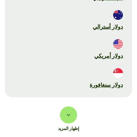
دولار أسترالي
دولار أمريكي
دولار سنغافورة
إظهار المزيد