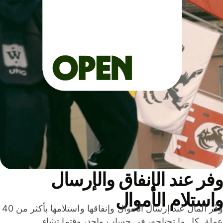
ر عند الإنفاق والإرسال
ستلام الأموال
وفّر المال عند إرسال الأموال وإنفاقها واستلامها بأكثر من 40
لة. كل ما تحتاجه، في حساب واحد، وقتما تشاء.