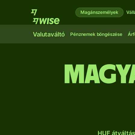
Magánszemélyek
Vál
Valutaváltó
Pénznemek böngészése
Árf
magya
HUF átváltá