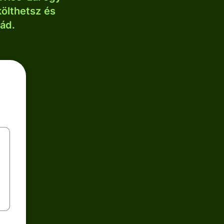
költhetsz és
lád.