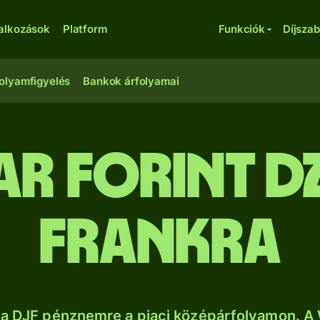
lalkozások
Platform
Funkciók
Díjsza
olyamfigyelés
Bankok árfolyamai
r forint dz
frankra
sa DJF pénznemre a piaci középárfolyamon. A 