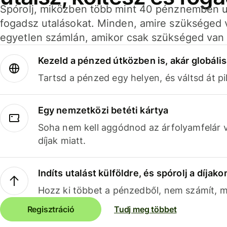
Spórolj, miközben több mint 40 pénznemben ut
fogadsz utalásokat. Minden, amire szükséged 
egyetlen számlán, amikor csak szükséged van 
Kezeld a pénzed útközben is, akár globális
Tartsd a pénzed egy helyen, és váltsd át pil
Egy nemzetközi betéti kártya
Soha nem kell aggódnod az árfolyamfelár 
díjak miatt.
Indíts utalást külföldre, és spórolj a díjako
Hozz ki többet a pénzedből, nem számít, me
Regisztráció
Tudj meg többet