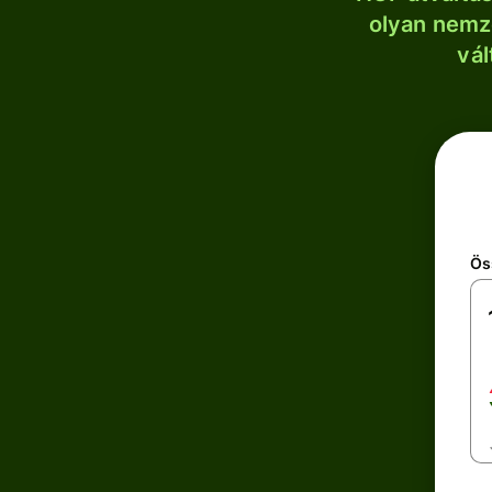
olyan nemze
vál
Ös