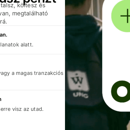
alsz, költesz és
van, megtalálható
rá.
an.
lanatok alatt.
vagy a magas tranzakciós
n
rre visz az utad.