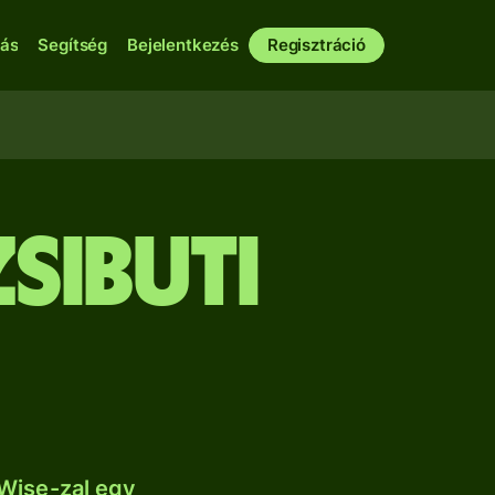
bás
Segítség
Bejelentkezés
Regisztráció
sibuti
Wise-zal egy