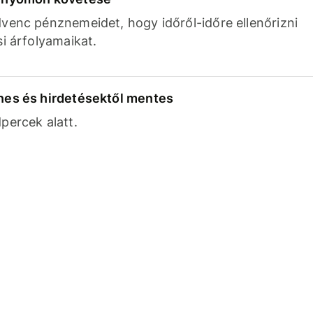
venc pénznemeidet, hogy időről-időre ellenőrizni
si árfolyamaikat.
nes és hirdetésektől mentes
percek alatt.