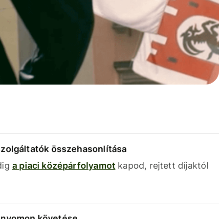
szolgáltatók összehasonlítása
dig
a piaci középárfolyamot
kapod, rejtett díjaktól
k nyomon követése