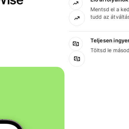
Mentsd el a ked
tudd az átváltá
Teljesen ingye
Töltsd le másod