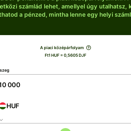
tközi számlád lehet, amellyel úgy utalhatsz, 
thatod a pénzed, mintha lenne egy helyi szám
A piaci középárfolyam
Ft1 HUF = 0,5605 DJF
szeg
HUF