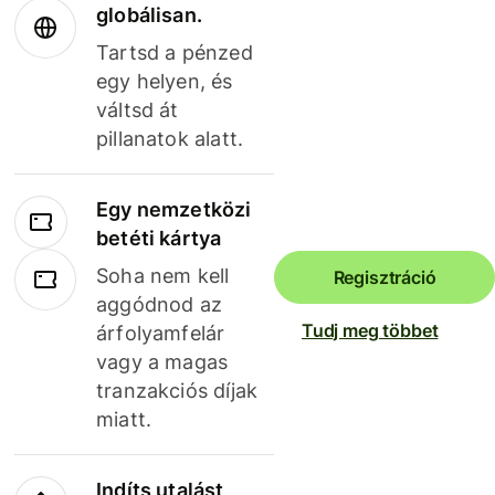
globálisan.
Tartsd a pénzed
egy helyen, és
váltsd át
pillanatok alatt.
Egy nemzetközi
betéti kártya
Soha nem kell
Regisztráció
aggódnod az
Tudj meg többet
árfolyamfelár
vagy a magas
tranzakciós díjak
miatt.
Indíts utalást