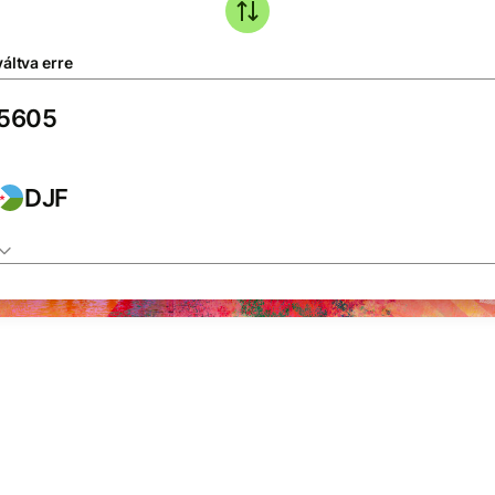
áltva erre
DJF