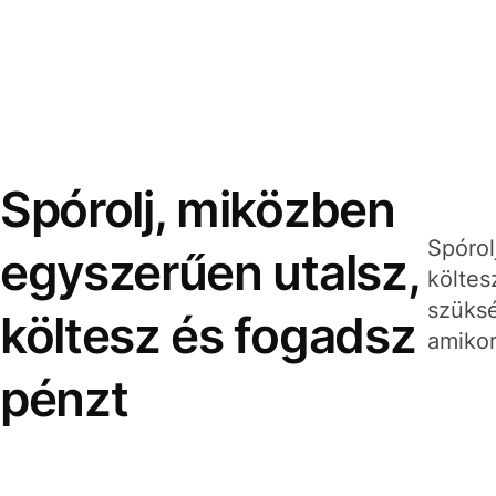
Spórolj, miközben
Spórol
egyszerűen utalsz,
költes
szüksé
költesz és fogadsz
amikor
pénzt