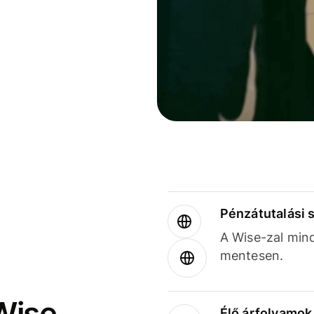
Pénzátutalási 
A Wise-zal min
mentesen.
Wise
Élő árfolyamo