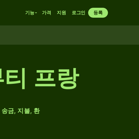
기능
가격
지원
로그인
등록
부티 프랑
송금, 지불, 환