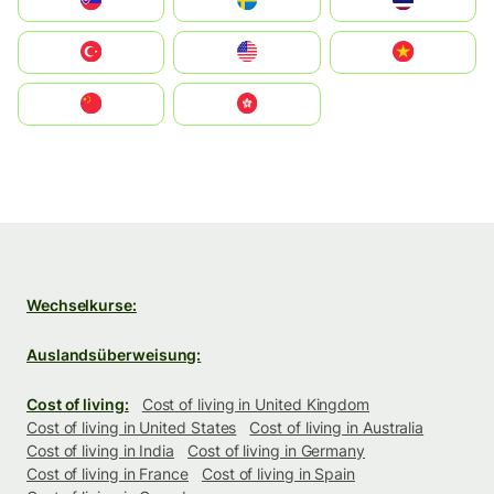
Slovensko
Ruoŧŧa
ไทย
Türkiye
United States
Vietnam
中国
中國香港特別行政區
Wechselkurse:
Auslandsüberweisung:
Cost of living:
Cost of living in United Kingdom
Cost of living in United States
Cost of living in Australia
Cost of living in India
Cost of living in Germany
Cost of living in France
Cost of living in Spain