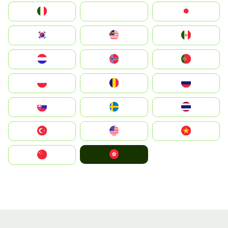
Italia
JA
Japan
South Korea
Malay
Mexico
Nederland
Norge
Portugal
Polska
România
Россия
Slovensko
Ruoŧŧa
ไทย
Türkiye
United States
Vietnam
中國香港特別行政區
中国