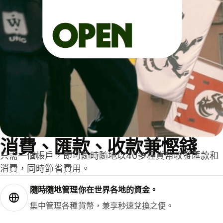
消費、匯款、收款兼慳錢
只需一個帳戶，即可隨時隨地以40多種貨幣收發匯款和
消費，同時節省費用。
隨時隨地管理你在世界各地的資金。
集中管理各種貨幣，兼享秒速兌換之便。