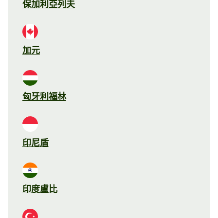
保加利亞列夫
加元
匈牙利福林
印尼盾
印度盧比