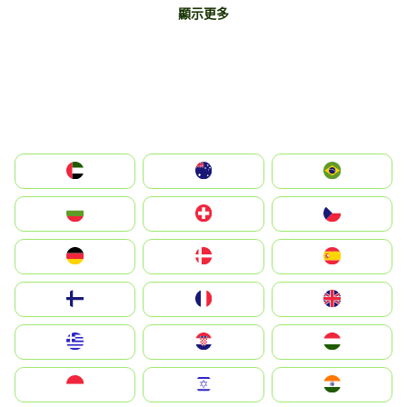
顯示更多
الإمارات العربية المتحدة
Australia
Brazil
България
Switzerland
Czechia
Deutschland
Denmark
España
Suomi
France
United Kingdom
Greece
Hrvatska
Magyarország
Indonesia
Israel
India