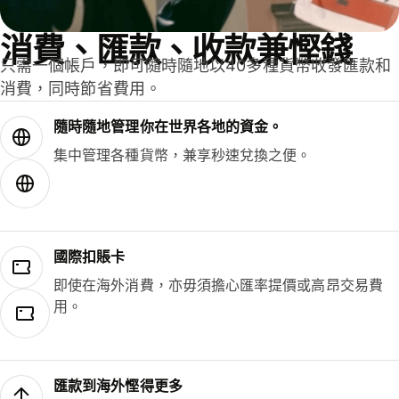
消費、匯款、收款兼慳錢
只需一個帳戶，即可隨時隨地以40多種貨幣收發匯款和
消費，同時節省費用。
隨時隨地管理你在世界各地的資金。
集中管理各種貨幣，兼享秒速兌換之便。
國際扣賬卡
即使在海外消費，亦毋須擔心匯率提價或高昂交易費
用。
匯款到海外慳得更多