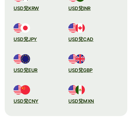
USD兌KRW
USD兌INR
USD兌JPY
USD兌CAD
USD兌EUR
USD兌GBP
USD兌CNY
USD兌MXN