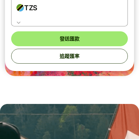
TZS
發送匯款
追蹤匯率