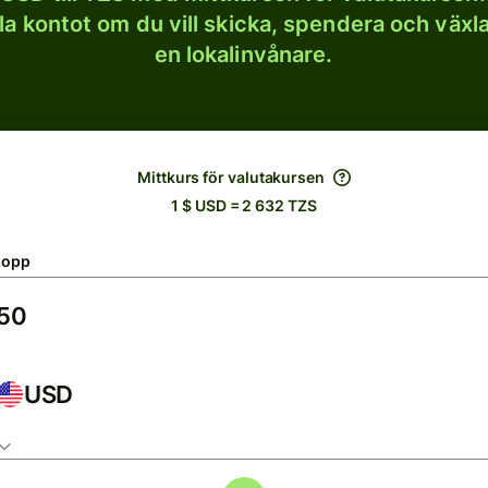
lla kontot om du vill skicka, spendera och väx
en lokalinvånare.
Mittkurs för valutakursen
1 $ USD = 2 632 TZS
lopp
USD