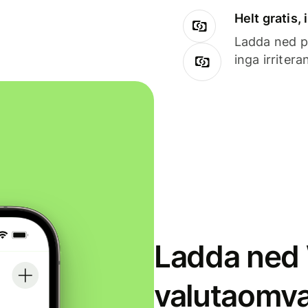
Helt gratis,
Ladda ned på
inga irriter
Ladda ned 
valutaomva