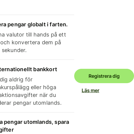
ra pengar globalt i farten.
a valutor till hands på ett
e och konvertera dem på
 sekunder.
nternationellt bankkort
Registrera dig
dig aldrig för
akurspålägg eller höga
Läs mer
aktionsavgifter när du
erar pengar utomlands.
a pengar utomlands, spara
gifter