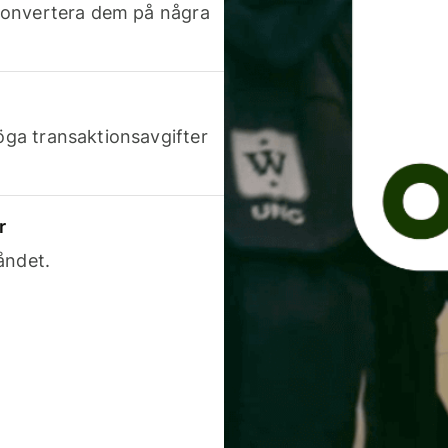
h konvertera dem på några
höga transaktionsavgifter
r
åndet.