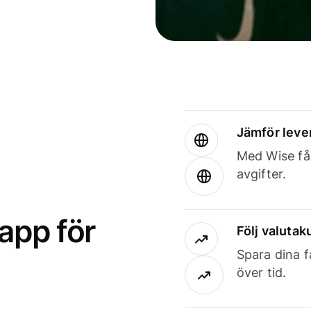
Jämför leve
Med Wise får
avgifter.
app för
Följ valutaku
Spara dina f
över tid.