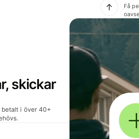
Få pe
oavse
, skickar
 betalt i över 40+
behövs.