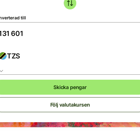
verterad till
TZS
Skicka pengar
Följ valutakursen