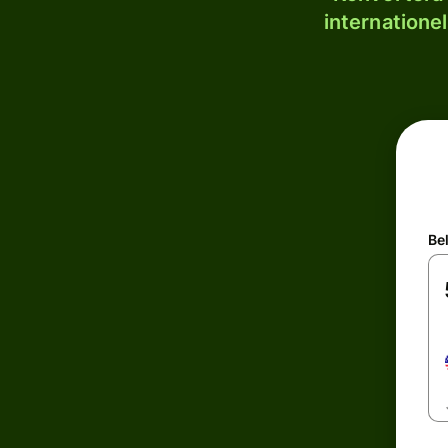
internatione
Be