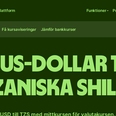
lattform
Funktioner
P
Få kursaviseringar
Jämför bankkurser
 US-dollar t
aniska shi
USD till TZS med mittkursen för valutakursen.