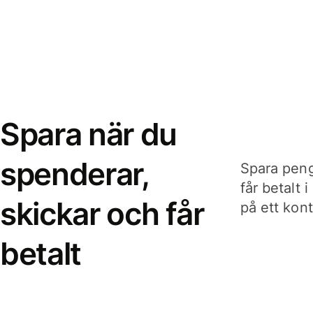
Spara när du
spenderar,
Spara peng
får betalt 
skickar och får
på ett kon
betalt