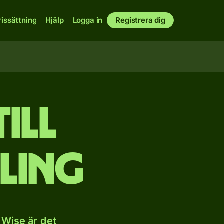
rissättning
Hjälp
Logga in
Registrera dig
ill
lling
 Wise är det