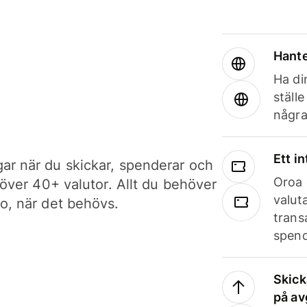
Hante
Ha din
ställ
några
Ett i
ar när du skickar, spenderar och
Oroa 
i över 40+ valutor. Allt du behöver
valut
to, när det behövs.
trans
spend
Skick
på av