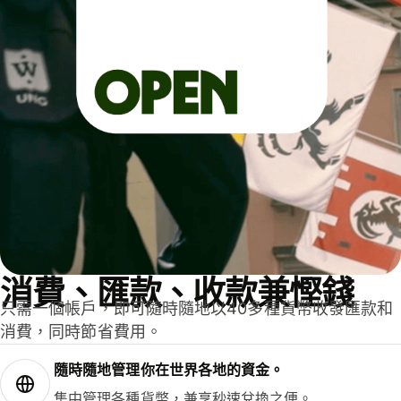
消費、匯款、收款兼慳錢
只需一個帳戶，即可隨時隨地以40多種貨幣收發匯款和
消費，同時節省費用。
隨時隨地管理你在世界各地的資金。
集中管理各種貨幣，兼享秒速兌換之便。