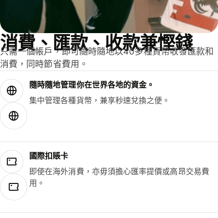
消費、匯款、收款兼慳錢
只需一個帳戶，即可隨時隨地以40多種貨幣收發匯款和
消費，同時節省費用。
隨時隨地管理你在世界各地的資金。
集中管理各種貨幣，兼享秒速兌換之便。
國際扣賬卡
即使在海外消費，亦毋須擔心匯率提價或高昂交易費
用。