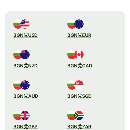
BGN兌USD
BGN兌EUR
BGN兌NZD
BGN兌CAD
BGN兌AUD
BGN兌SGD
BGN兌GBP
BGN兌ZAR