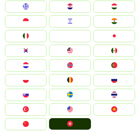
Greece
Hrvatska
Magyarország
Indonesia
Israel
India
Italia
JA
Japan
South Korea
Malay
Mexico
Nederland
Norge
Portugal
Polska
România
Россия
Slovensko
Ruoŧŧa
ไทย
Türkiye
United States
Vietnam
中國香港特別行政區
中国