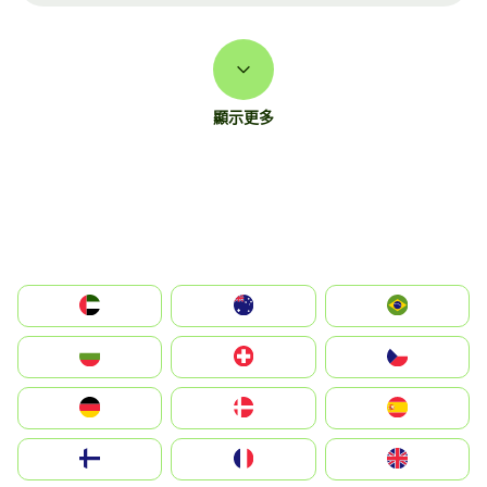
顯示更多
الإمارات العربية المتحدة
Australia
Brazil
България
Switzerland
Czechia
Deutschland
Denmark
España
Suomi
France
United Kingdom