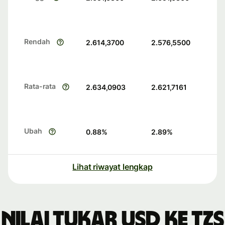
Rendah
2.614,3700
2.576,5500
Rata-rata
2.634,0903
2.621,7161
Ubah
0.88
%
2.89
%
Lihat riwayat lengkap
Nilai tukar USD ke TZS