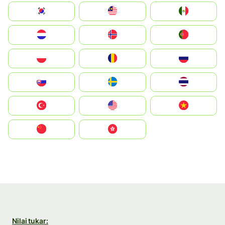
South Korea
Malay
Mexico
Nederland
Norge
Portugal
Polska
România
Россия
Slovensko
Ruoŧŧa
ไทย
Türkiye
United States
Vietnam
中国
中國香港特別行政區
Nilai tukar: