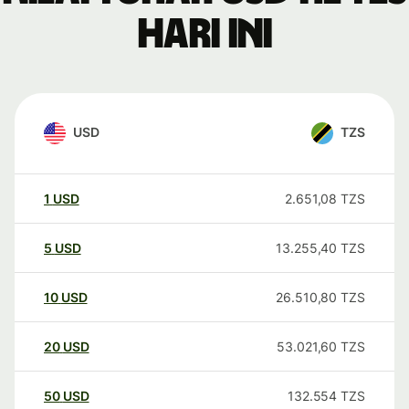
hari ini
USD
TZS
1
USD
2.651,08
TZS
5
USD
13.255,40
TZS
10
USD
26.510,80
TZS
20
USD
53.021,60
TZS
50
USD
132.554
TZS