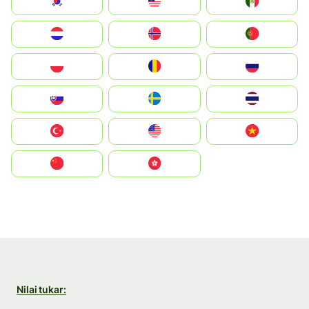
South Korea
Malay
Mexico
Nederland
Norge
Portugal
Polska
România
Россия
Slovensko
Ruoŧŧa
ไทย
Türkiye
United States
Vietnam
中国
中國香港特別行政區
Nilai tukar: