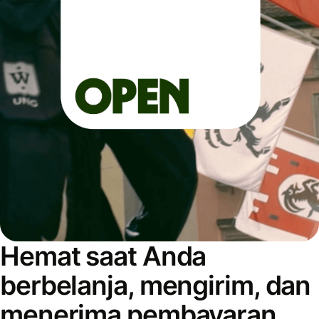
Hemat saat Anda
berbelanja, mengirim, dan
menerima pembayaran