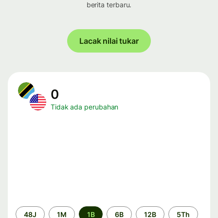
berita terbaru.
Lacak nilai tukar
0
Tidak ada perubahan
Periode
48J
1M
1B
6B
12B
5Th