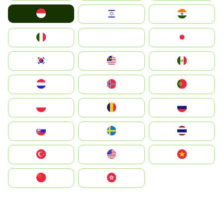
Indonesia
Israel
India
Italia
JA
Japan
South Korea
Malay
Mexico
Nederland
Norge
Portugal
Polska
România
Россия
Slovensko
Ruoŧŧa
ไทย
Türkiye
United States
Vietnam
中国
中國香港特別行政區