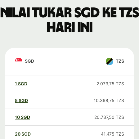
Nilai tukar SGD ke TZS
hari ini
SGD
TZS
1
SGD
2.073,75
TZS
5
SGD
10.368,75
TZS
10
SGD
20.737,50
TZS
20
SGD
41.475
TZS