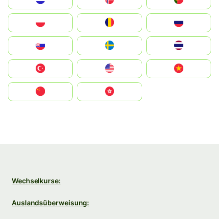
Polska
România
Россия
Slovensko
Ruoŧŧa
ไทย
Türkiye
United States
Vietnam
中国
中國香港特別行政區
Wechselkurse:
Auslandsüberweisung: