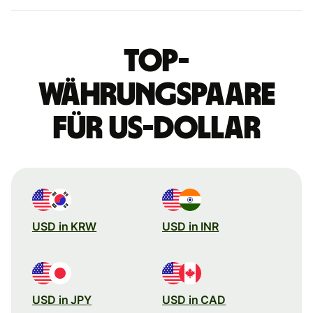
Top-
Währungspaare
für US-Dollar
USD in KRW
USD in INR
USD in JPY
USD in CAD