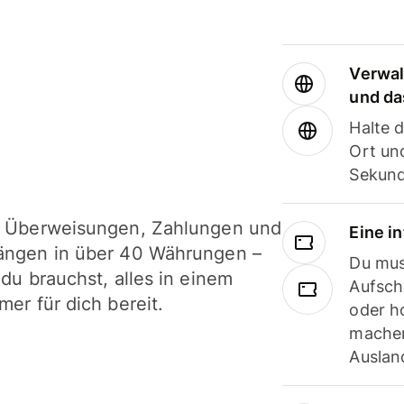
Verwal
und da
Halte 
Ort und
Sekund
i Überweisungen, Zahlungen und
Eine i
ängen in über 40 Währungen –
Du mus
 du brauchst, alles in einem
Aufsch
mer für dich bereit.
oder h
machen
Ausland