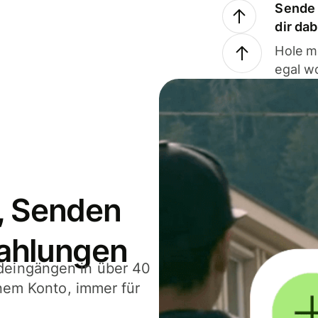
Sende 
dir da
Hole m
egal w
, Senden
ahlungen
deingängen in über 40
inem Konto, immer für