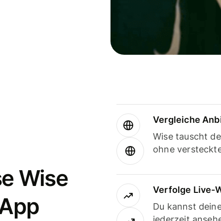
Vergleiche Anb
Wise tauscht d
ohne versteckt
se Wise
Verfolge Live-
-App
Du kannst dein
jederzeit anseh