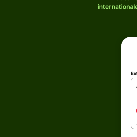
internationa
Be