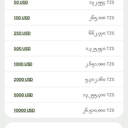
50
USD
၁၃၂,၅၅၄
TZS
100
USD
၂၆၅,၁၀၈
TZS
250
USD
၆၆၂,၇၇၀
TZS
500
USD
၁,၃၂၅,၅၄၀
TZS
1000
USD
၂,၆၅၁,၀၈၀
TZS
2000
USD
၅,၃၀၂,၁၆၀
TZS
5000
USD
၁၃,၂၅၅,၄၀၀
TZS
10000
USD
၂၆,၅၁၀,၈၀၀
TZS