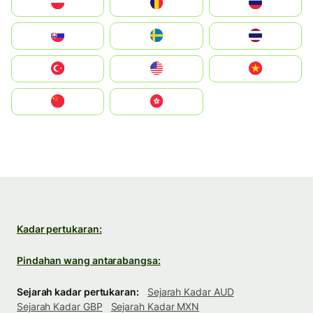
Polska
România
Россия
Slovensko
Ruoŧŧa
ไทย
Türkiye
United States
Vietnam
中国
中國香港特別行政區
Kadar pertukaran:
Pindahan wang antarabangsa:
Sejarah kadar pertukaran:
Sejarah Kadar AUD
Sejarah Kadar GBP
Sejarah Kadar MXN