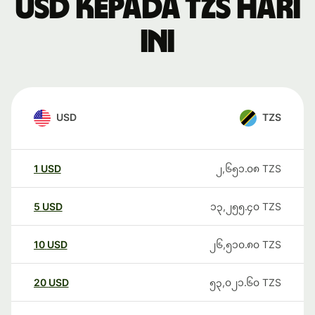
USD kepada TZS hari
ini
USD
TZS
1
USD
၂,၆၅၁.၀၈
TZS
5
USD
၁၃,၂၅၅.၄၀
TZS
10
USD
၂၆,၅၁၀.၈၀
TZS
20
USD
၅၃,၀၂၁.၆၀
TZS