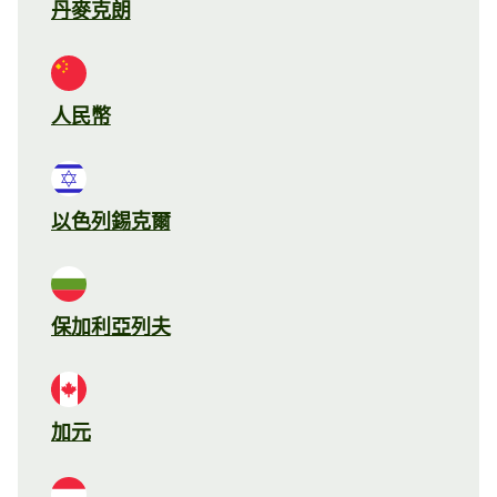
丹麥克朗
人民幣
以色列錫克爾
保加利亞列夫
加元