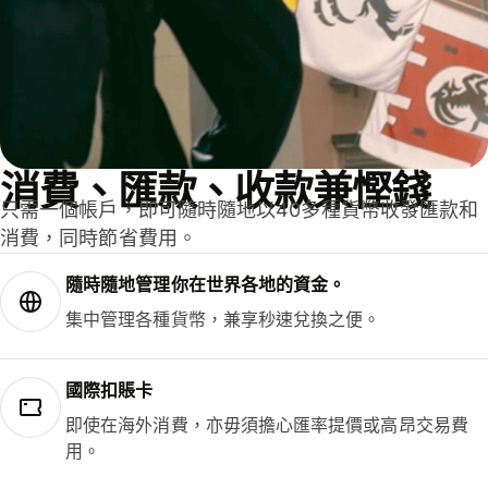
消費、匯款、收款兼慳錢
只需一個帳戶，即可隨時隨地以40多種貨幣收發匯款和
消費，同時節省費用。
隨時隨地管理你在世界各地的資金。
集中管理各種貨幣，兼享秒速兌換之便。
國際扣賬卡
即使在海外消費，亦毋須擔心匯率提價或高昂交易費
用。