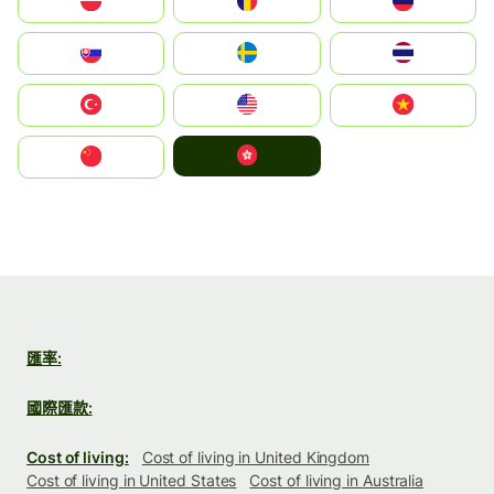
Polska
România
Россия
Slovensko
Ruoŧŧa
ไทย
Türkiye
United States
Vietnam
中國香港特別行政區
中国
匯率:
國際匯款:
Cost of living:
Cost of living in United Kingdom
Cost of living in United States
Cost of living in Australia