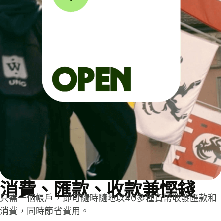
消費、匯款、收款兼慳錢
只需一個帳戶，即可隨時隨地以40多種貨幣收發匯款和
消費，同時節省費用。