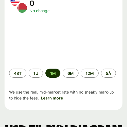
0
No change
Time
48T
1U
1M
6M
12M
5Å
period
We use the real, mid-market rate with no sneaky mark-up
to hide the fees.
Learn more