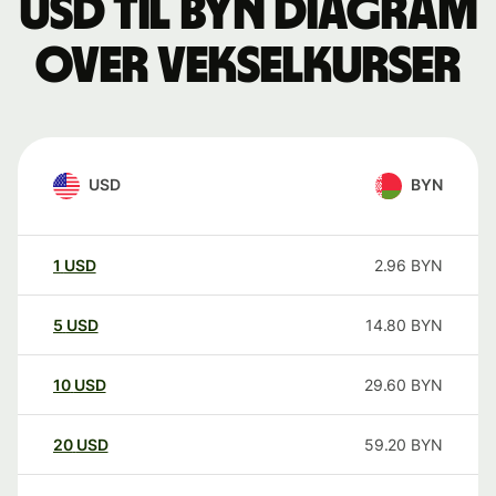
USD til BYN Diagram
over vekselkurser
USD
BYN
1
USD
2.96
BYN
5
USD
14.80
BYN
10
USD
29.60
BYN
20
USD
59.20
BYN