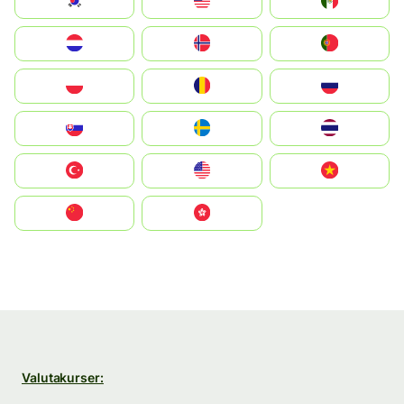
South Korea
Malay
Mexico
Nederland
Norge
Portugal
Polska
România
Россия
Slovensko
Ruoŧŧa
ไทย
Türkiye
United States
Vietnam
中国
中國香港特別行政區
Valutakurser: