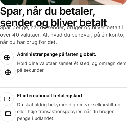
Spar, når du betaler,
sender og bliver betalt
Spar penge, når du sender, bruger og bliver betalt i
over 40 valutaer. Alt hvad du behøver, på én konto,
når du har brug for det.
Administrer penge på farten globalt.
Hold dine valutaer samlet ét sted, og omregn dem
på sekunder.
Et internationalt betalingskort
Du skal aldrig bekymre dig om vekselkurstillæg
eller høje transaktionsgebyrer, når du bruger
penge i udlandet.