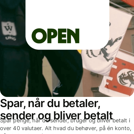
Spar, når du betaler,
sender og bliver betalt
Spar penge, når du sender, bruger og bliver betalt i
over 40 valutaer. Alt hvad du behøver, på én konto,