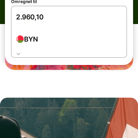
Omregnet til
BYN