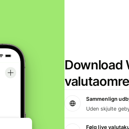
Download W
valutaomr
Sammenlign udby
Uden skjulte geby
Følg live valutak