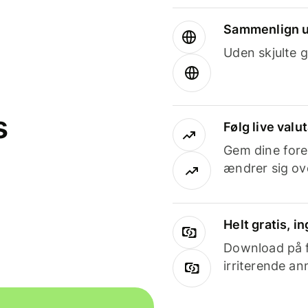
Sammenlign u
Uden skjulte g
s
Følg live valu
Gem dine fore
ændrer sig ove
Helt gratis, 
Download på få
irriterende an