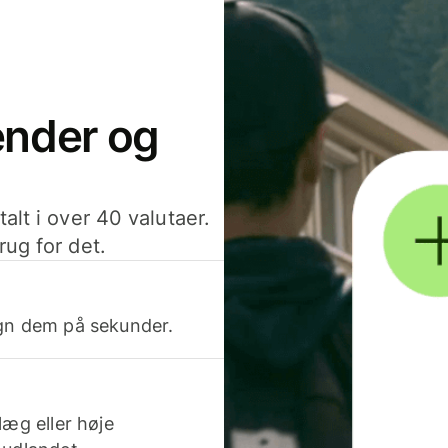
sender og
alt i over 40 valutaer.
rug for det.
egn dem på sekunder.
læg eller høje