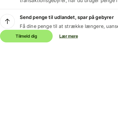
transaktionsgebyrer, når du bruger penge i
Send penge til udlandet, spar på gebyrer
Få dine penge til at strække længere, uans
Tilmeld dig
Lær mere