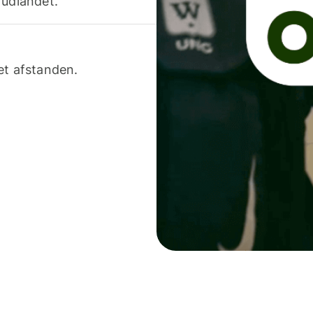
 udlandet.
et afstanden.