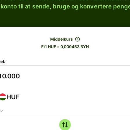
 konto til at sende, bruge og konvertere penge
Middelkurs
Ft1 HUF = 0,009453 BYN
løb
HUF