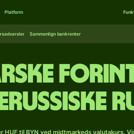
Platform
Funk
rsadvarsler
Sammenlign bankrenter
ske forint
erussiske r
r HUF til BYN ved midtmarkeds valutakurs. Vi