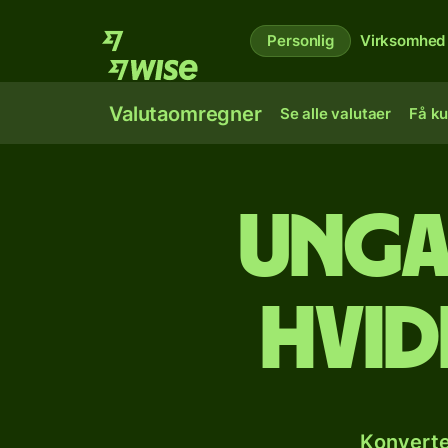
Personlig
Virksomhed
Valutaomregner
Se alle valutaer
Få ku
Ungar
hvid
Konverte