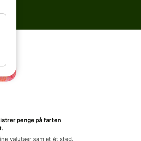
strer penge på farten
t.
ine valutaer samlet ét sted,