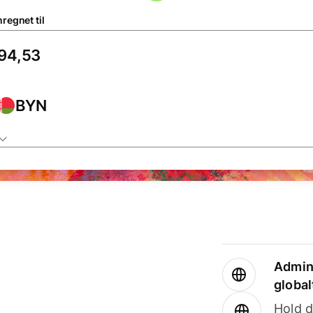
regnet til
BYN
Admini
global
Hold d