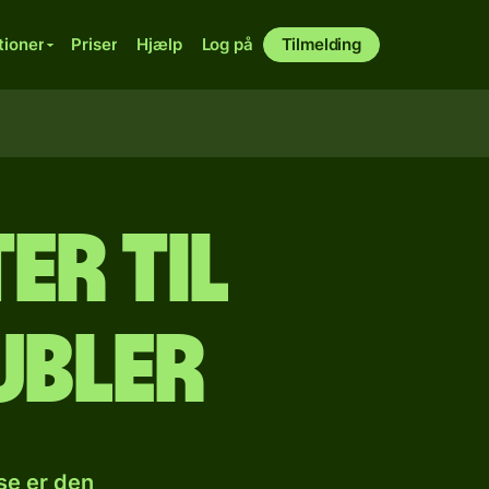
tioner
Priser
Hjælp
Log på
Tilmelding
er til
ubler
se er den