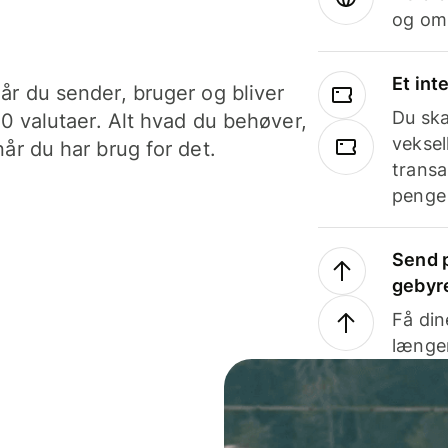
og om
Et int
år du sender, bruger og bliver
Du ska
40 valutaer. Alt hvad du behøver,
veksel
år du har brug for det.
transa
penge 
Send p
gebyr
Få din
længer