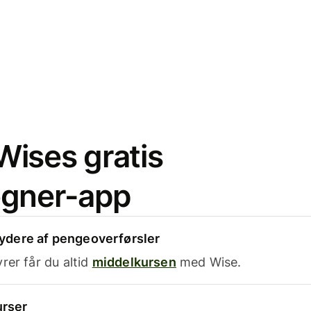
ises gratis
egner-app
dere af pengeoverførsler
rer får du altid
middelkursen
med Wise.
urser