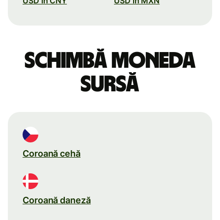
USD în CNY
USD în MXN
Schimbă moneda
sursă
Coroană cehă
Coroană daneză