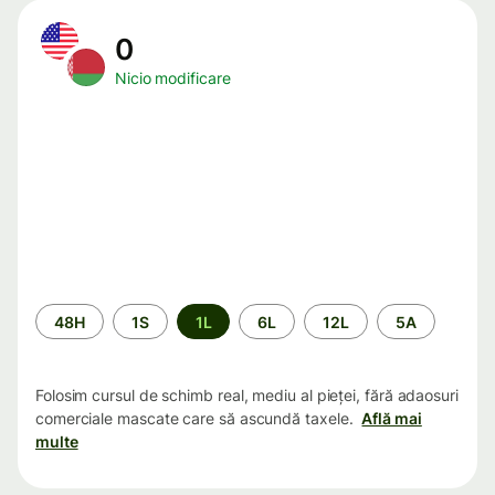
0
Nicio modificare
Perioada
48H
1S
1L
6L
12L
5A
Folosim cursul de schimb real, mediu al pieței, fără adaosuri
comerciale mascate care să ascundă taxele.
Află mai
multe