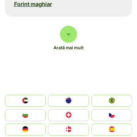
Forint maghiar
Arată mai mult
الإمارات العربية المتحدة
Australia
Brazil
България
Switzerland
Czechia
Deutschland
Denmark
España