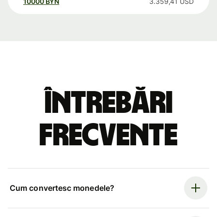
10000
BYN
3.359,41
USD
Întrebări
frecvente
Cum convertesc monedele?