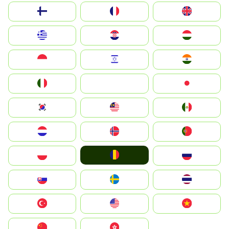
Suomi
France
United Kingdom
Greece
Hrvatska
Magyarország
Indonesia
Israel
India
Italia
JA
Japan
South Korea
Malay
Mexico
Nederland
Norge
Portugal
România
Polska
Россия
Slovensko
Ruoŧŧa
ไทย
Türkiye
United States
Vietnam
中国
中國香港特別行政區