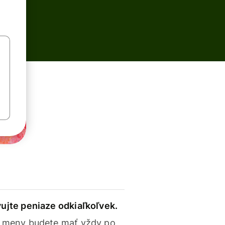
ujte peniaze odkiaľkoľvek.
 meny budete mať vždy po