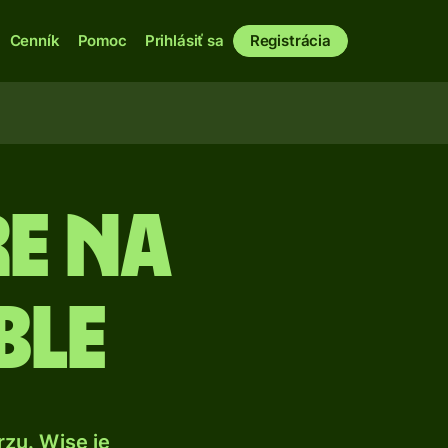
Cenník
Pomoc
Prihlásiť sa
Registrácia
e na
ble
zu. Wise je