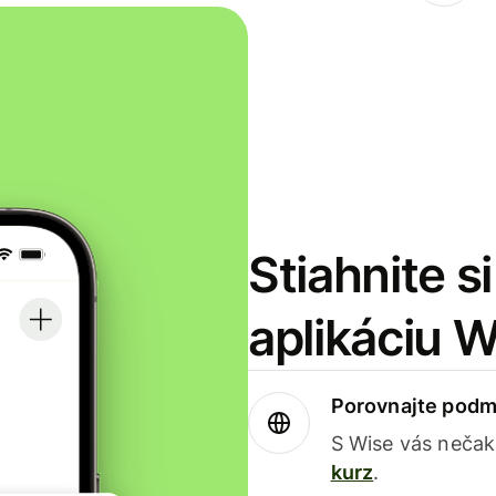
Stiahnite s
aplikáciu 
Porovnajte podm
S Wise vás nečak
kurz
.