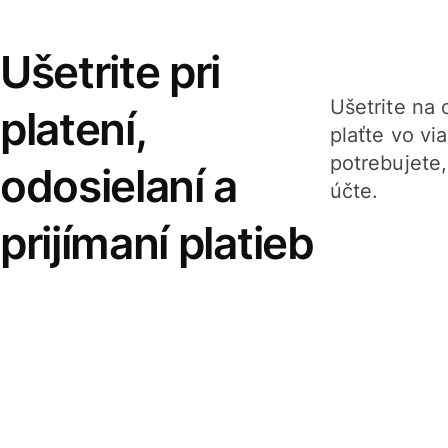
Ušetrite pri
Ušetrite na o
platení,
plaťte vo v
potrebujete
odosielaní a
účte.
prijímaní platieb