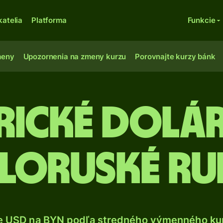
katelia
Platforma
Funkcie
meny
Upozornenia na zmeny kurzu
Porovnajte kurzy bánk
rické dolár
eloruské ru
e USD na BYN podľa stredného výmenného kur