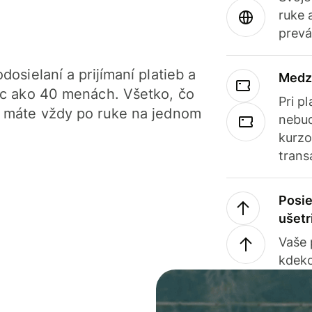
ruke 
prevá
dosielaní a prijímaní platieb a
Medz
iac ako 40 menách. Všetko, čo
Pri p
, máte vždy po ruke na jednom
nebud
kurzo
trans
Posie
ušetr
Vaše
kdeko