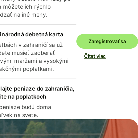
a môžete ich rýchlo
dzať na iné meny.
inárodná debetná karta
Zaregistrovať sa
latbách v zahraničí sa už
ete musieť zaoberať
Čítať viac
vými maržami a vysokými
akčnými poplatkami.
lajte peniaze do zahraničia,
ite na poplatkoch
 peniaze budú doma
ľvek na svete.