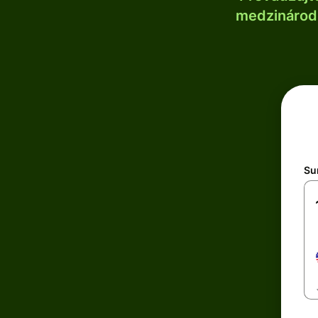
medzinárodn
Su