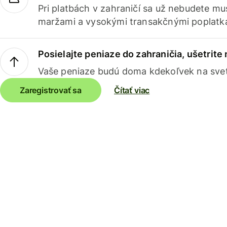
Pri platbách v zahraničí sa už nebudete m
maržami a vysokými transakčnými poplatk
Posielajte peniaze do zahraničia, ušetrite
Vaše peniaze budú doma kdekoľvek na sve
Zaregistrovať sa
Čítať viac