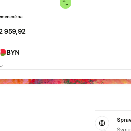
emenené na
BYN
Sprav
Svoje