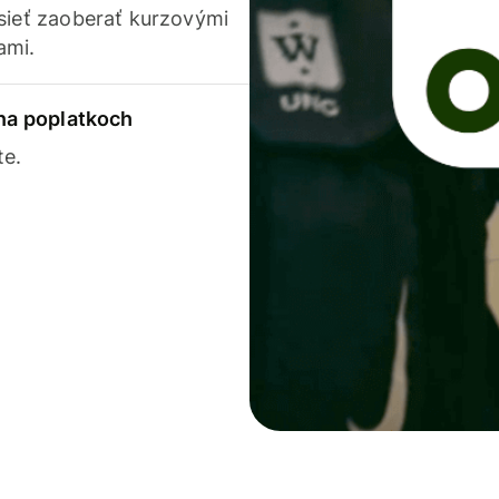
usieť zaoberať kurzovými
ami.
 na poplatkoch
te.