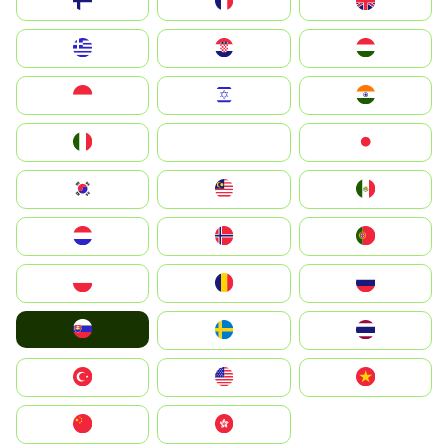
Suomi
France
United Kingdom
Greece
Hrvatska
Magyarország
Indonesia
Israel
India
Italia
JA
Japan
South Korea
Malay
Mexico
Nederland
Norge
Portugal
Polska
România
Россия
Slovensko
Ruoŧŧa
ไทย
Türkiye
United States
Vietnam
中国
中國香港特別行政區