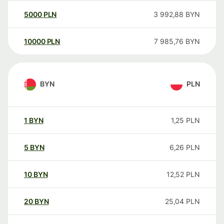
5000
PLN
3 992,88
BYN
10000
PLN
7 985,76
BYN
BYN
PLN
1
BYN
1,25
PLN
5
BYN
6,26
PLN
10
BYN
12,52
PLN
20
BYN
25,04
PLN