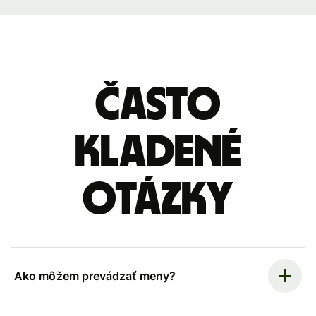
Často
kladené
otázky
Ako môžem prevádzať meny?