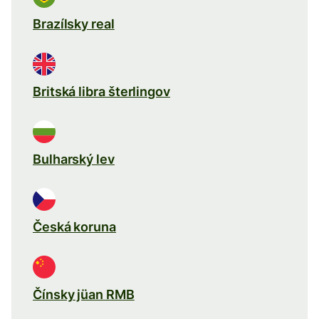
Brazílsky real
Britská libra šterlingov
Bulharský lev
Česká koruna
Čínsky jüan RMB