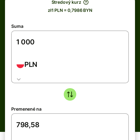
Stredový kurz
zł1 PLN = 0,7986 BYN
Suma
PLN
Premenené na