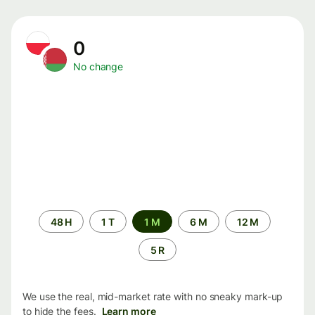
0
No change
Time
48 H
1 T
1 M
6 M
12 M
period
5 R
We use the real, mid-market rate with no sneaky mark-up
to hide the fees.
Learn more