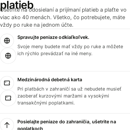
platieb
Ušetrite na odosielaní a prijímaní platieb a plaťte vo
viac ako 40 menách. Všetko, čo potrebujete, máte
vždy po ruke na jednom účte.
Spravujte peniaze odkiaľkoľvek.
Svoje meny budete mať vždy po ruke a môžete
ich rýchlo prevádzať na iné meny.
Medzinárodná debetná karta
Pri platbách v zahraničí sa už nebudete musieť
zaoberať kurzovými maržami a vysokými
transakčnými poplatkami.
Posielajte peniaze do zahraničia, ušetrite na
poplatkoch